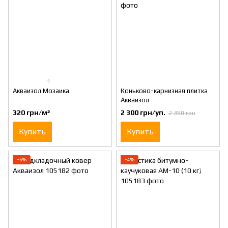
1
Акваизол Мозаика
Коньково-карнизная плитка
Акваизол
320 грн/м²
2 300 грн/уп.
2 350 грн
Купить
Купить
−6%
−4%