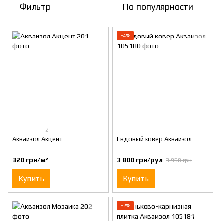
Фильтр
По популярности
−4%
2
Акваизол Акцент
Ендовый ковер Акваизол
320 грн/м²
3 800 грн/рул
3 950 грн
Купить
Купить
−2%