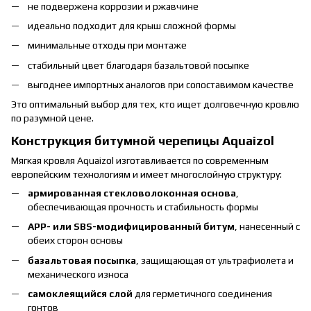
не подвержена коррозии и ржавчине
идеально подходит для крыш сложной формы
минимальные отходы при монтаже
стабильный цвет благодаря базальтовой посыпке
выгоднее импортных аналогов при сопоставимом качестве
Это оптимальный выбор для тех, кто ищет долговечную кровлю
по разумной цене.
Конструкция битумной черепицы Aquaizol
Мягкая кровля Aquaizol изготавливается по современным
европейским технологиям и имеет многослойную структуру:
армированная стекловолоконная основа
,
обеспечивающая прочность и стабильность формы
APP- или SBS-модифицированный битум
, нанесенный с
обеих сторон основы
базальтовая посыпка
, защищающая от ультрафиолета и
механического износа
самоклеящийся слой
для герметичного соединения
гонтов