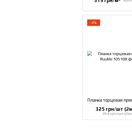
319 грн/м²
425 
−8%
325 грн/шт (2м
354 грн/шт (2м