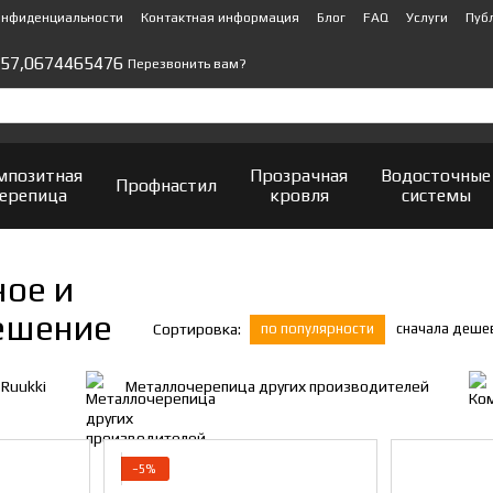
онфиденциальности
Контактная информация
Блог
FAQ
Услуги
Пуб
57,
0674465476
Перезвонить вам?
мпозитная
Прозрачная
Водосточные
Профнастил
ерепица
кровля
системы
ое и
ешение
по популярности
сначала деше
Сортировка:
Ruukki
Металлочерепица других производителей
−5%