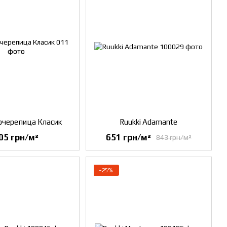
черепица Класик
Ruukki Adamante
05 грн/м²
651 грн/м²
843 грн/м²
−25%