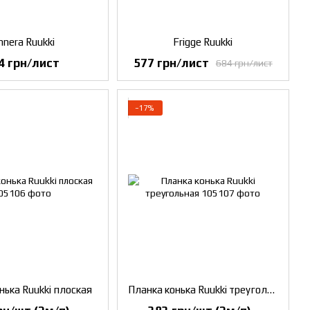
nnera Ruukki
Frigge Ruukki
4 грн/лист
577 грн/лист
684 грн/лист
−17%
нька Ruukki плоская
Планка конька Ruukki треугольная