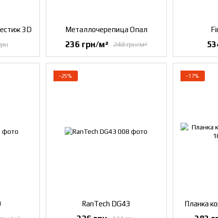
естиж 3D
Металлочерепица Опал
Fi
236 грн/м²
53
грн
248 грн/м²
−25%
−17%
9
RanTech DG43
Планка ко