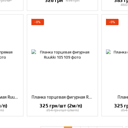
326 грн
383 г
грн/м²
434 грн
460
−8%
−8%
Планка торцевая прямая Ruukki
Планка торцевая фигурная Ruukki
Планк
/п)
325 грн/шт (2м/п)
325 г
/п)
354 грн/шт (2м/п)
354