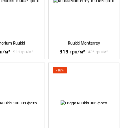
orium Ruukki
Ruukki Monterrey
рн/м²
319 грн/м²
911 грн/м²
425 грн/м²
−16%