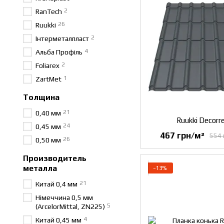
2
RanTech
26
Ruukki
2
Інтерметалпласт
4
Альба Профіль
2
Foliarex
1
ZartMet
Толщина
21
0,40 мм
Ruukki Decorr
24
0,45 мм
467 грн/м²
554 
26
0,50 мм
Производитель
металла
−13%
21
Китай 0,4 мм
Німеччина 0,5 мм
5
(ArcelorMittal, ZN225)
4
Китай 0,45 мм