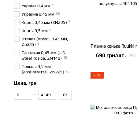
1
Україна 0,4 мм
26
Украина 0,45 мм
3
Корея 0,45 мм (ZN225)
1
Корея 0,5 мм
Италия (Arvedi, 0.45 мм,
1
Zn225)
Словакия 0,45 мм (U.S.
690 грн/шт.
795
18
Steel Kosice, ZN140)
Польша 0,5 мм
26
(ArcelorMittal, ZN225)
−8%
Цена, грн
От Цена, грн
До Цена, грн
OK