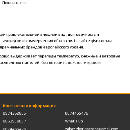
Показать все
щий привлекательный внешний вид, долговечность и
таунхаусов и коммерческих объектов. На сайте gise.com.ua
премиальных брендов европейского уровня.
орошо выдерживает перепады температур, снежные и ветровые
солнечных панелей
, без потери надежности кровли.
ческих и эстетических характеристик:
Контактная информация
0974362855
0674465476
0663558057
What's Up
0674465476
zakaz.zhytloservice@gmail.com