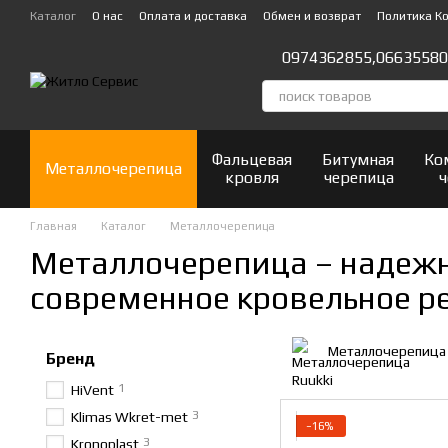
Перейти к основному контенту
Каталог
О нас
Оплата и доставка
Обмен и возврат
Политика К
Отзывы о магазине
0974362855,
06635580
Фальцевая
Битумная
Ко
Металлочерепица
кровля
черепица
ч
Главная
Каталог
Металлочерепица
Металлочерепица – надежн
современное кровельное р
Металлочерепица 
Бренд
1
HiVent
3
Klimas Wkret-met
−16%
3
Kronoplast