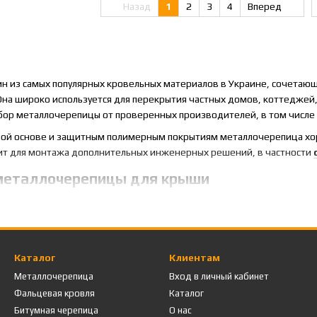
Назад
1
2
3
4
Вперед
ин из самых популярных кровельных материалов в Украине, сочетаю
на широко используется для перекрытия частных домов, коттеджей, 
ор металлочерепицы от проверенных производителей, в том числе 
ьной основе и защитным полимерным покрытиям металлочерепица х
дит для монтажа дополнительных инженерных решений, в частности
металлочерепицы для крыши
я лидером среди кровельных материалов благодаря сочетанию техни
ы (30–50 лет);
бный монтаж;
Каталог
Клиентам
в и профилей;
Металлочерепица
Вход в личный кабинет
и ультрафиолету;
Фальцевая кровля
Каталог
ние цены и качества.
Битумная черепица
О нас