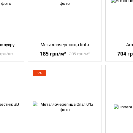
Планка конька Ruukki полукруглая
Металлочерепица Ruta
Arm
185 грн/м²
704 г
 грн/шт.
205 грн/м²
−5%