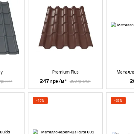
ey
Premium Plus
Металло
247 грн/м²
2
грн/м²
260 грн/м²
−10%
−23%