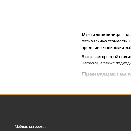
Металлочерепица
– од
оптимальную стоимость. О
представлен широкий выб
Благодаря прочной стал
нагрузки, а также подхо
Преимущества 
Металлочерепица остаетс
длительный срок служб
небольшой вес и удо
широкий выбор цвето
стойкость к коррозии 
Мобильная версия
оптимальное соотноше