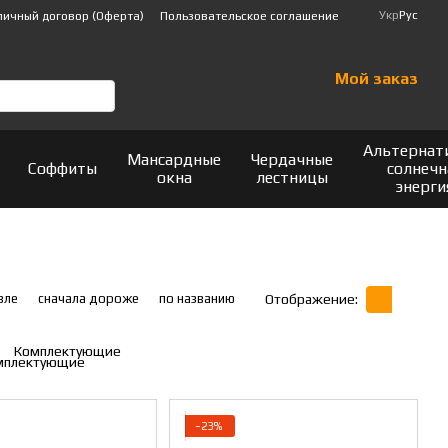
Укр
Рус
личный договор (Оферта)
Пользовательское соглашение
Мой заказ
Альтернат
Мансардные
Чердачные
Соффиты
солнечн
окна
лестницы
энерги
вле
сначала дороже
по названию
Отображение:
Комплектующие
−23%