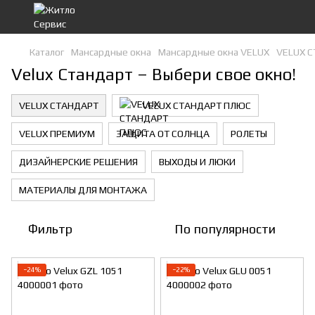
Каталог
Мансардные окна
Мансардные окна VELUX
VELUX 
Velux Стандарт – Выбери свое окно!
VELUX СТАНДАРТ
VELUX СТАНДАРТ ПЛЮС
VELUX ПРЕМИУМ
ЗАЩИТА ОТ СОЛНЦА
РОЛЕТЫ
ДИЗАЙНЕРСКИЕ РЕШЕНИЯ
ВЫХОДЫ И ЛЮКИ
МАТЕРИАЛЫ ДЛЯ МОНТАЖА
Фильтр
По популярности
−24%
−22%