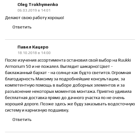
Oleg Trokhymenko
06.03.2019 в 14:01
Делают свою работу хорошо!
Ответить
Павел Кацеро
18.10.2018 в 14:00
После изучения ассортимента остановил свой выбор на Ruukki
Armorium 50 и не пожалел. Выглядит шикарно! Цвет -
баклажанный бархат - на солнце как будто светится. Огромная
благодарность Максиму за подробнейшие консультации, за
компетентную помощь в выборе доборных элементов и за
разъяснение некоторых моментов монтажа. Приятно удивила
бесплатная доставка прямо до дачного участка по не очень
хорошей дороге. Позже здесь же буду заказывать водосточную
систему и карнизную подшивку.
Ответить