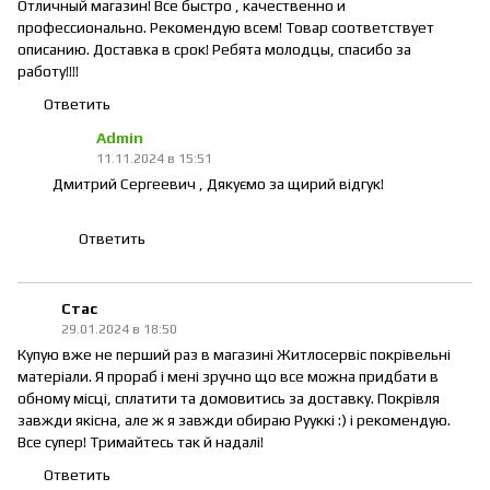
Отличный магазин! Все быстро , качественно и
профессионально. Рекомендую всем! Товар соответствует
описанию. Доставка в срок! Ребята молодцы, спасибо за
работу!!!!
Ответить
Admin
11.11.2024 в 15:51
Дмитрий Сергеевич , Дякуємо за щирий відгук!
Ответить
Стас
29.01.2024 в 18:50
Купую вже не перший раз в магазині Житлосервіс покрівельні
матеріали. Я прораб і мені зручно що все можна придбати в
обному місці, сплатити та домовитись за доставку. Покрівля
завжди якісна, але ж я завжди обираю Рууккі :) і рекомендую.
Все супер! Тримайтесь так й надалі!
Ответить