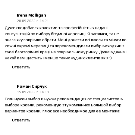
Irena Molligan
20.09.2022 в 14:21
Дуже сподобався колектив та професійність в надані
консультацій по вибору бітумної черепиці. Я вагалася, та не
знала яку покрівлю обрати. Мені донесли всі плюси та мінуси по
кожні окремі черепиці та порекомендували вибір виходячи з
своєї багаторічної праці на покрівельному ринку. Дуже вдячна і
нехай вам щастить і менше таких нудних клієнтів як я :)
Ответить
Роман Сирчук
15.09.2022 в 14:13
Если нужен выбор и нужна рекомендация от специалистов в
выборе кровли, рекомендую эту компанию! Большой выбор
вариантов кровли, плюс все необходимое для ее монтажа!
Ответить