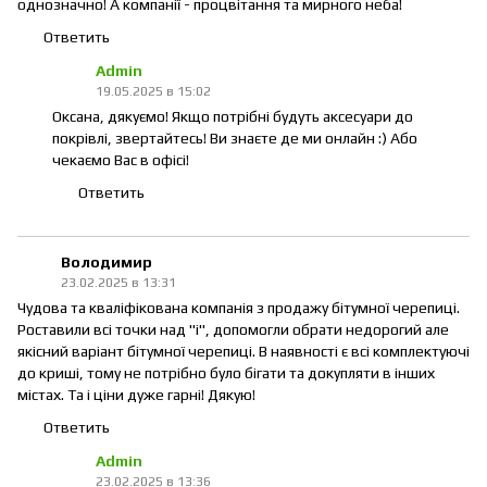
однозначно! А компанії - процвітання та мирного неба!
Ответить
Admin
19.05.2025 в 15:02
Оксана, дякуємо! Якщо потрібні будуть аксесуари до
покрівлі, звертайтесь! Ви знаєте де ми онлайн :) Або
чекаємо Вас в офісі!
Ответить
Володимир
23.02.2025 в 13:31
Чудова та кваліфікована компанія з продажу бітумної черепиці.
Роставили всі точки над "і", допомогли обрати недорогий але
якісний варіант бітумної черепиці. В наявності є всі комплектуючі
до криші, тому не потрібно було бігати та докупляти в інших
містах. Та і ціни дуже гарні! Дякую!
Ответить
Admin
23.02.2025 в 13:36