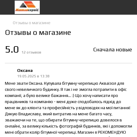
Отзывы о магазине
Отзывы о магазине
5.0
Сначала новые
12
отзывов
Оксана
19.05.2025 в 13:38
Мене звати Оксана. Купувала бітумну черепицю Акваізол для
свого невеличкого будинку. Я так і не змогла потрапити в офіс
компанії, а було велике бажання... :) Що хочу написати про
працівників та компанію - мені дуже сподобалось підхід до
мене як до клієнта та професійність у відповідях на мої питання!
Дякую Владиславу, який витратив на мене багато часу,
зважаючи на те, що обирати бітумну черепицю довелося в
онлайні, за велику кількість фотографій будинків, які і допомогли
мені обрати колір бітумної черепиці. Магазин я РЕКОМЕНДУЮ