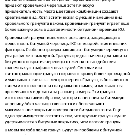
придают кровельной черепице эстетическую
привлекательность. Часто цветовые комбинации создают
креативный вид. Хотя эстетическая функция и внешний вид
кровельного гранулята важны, кровельный гранулят играет еще
более важную роль в долговечности битумной черепицы IKO.
Кровельный гранулят выполняет роль щита, защищающего
целостность битумной черепицы IKO от воздействия внешних
факторов. Особенно гранулы защищают битумную черепицу от
ультрафиолетовых лучей. Гранулы предназначены для защиты
битумного покрытия черепицы от жесткого воздействия
солнечных ультрафиолетовых лучей. Светлые или
светоотражающие гранулы сохраняют крышу более прохладной
и уменьшают счета за электроэнергию. Гранулы, в большинстве
своем изготовленные из натурального камня, измельчаются,
просеиваются и делятся на разные размеры. Эти гранулы
изготовлены таким образом, что при нанесении на битумную
черепицу Айко частицы слипаются и обеспечивают
максимальное покрытие поверхности битумного гонта. Еще
одно преимущество состоит в том, что круглые гранулы лучше
удерживаются в битумных покрытиях, чем плоские гранулы.
В моем желобе полно гранул. Будут ли проблемы с битумной