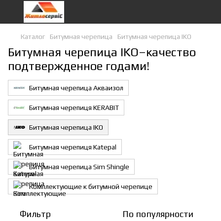
Каталог
Битумная черепица
Битумная черепица IKO
Битумная черепица IKO–качество
подтвержденное годами!
Битумная черепица Акваизол
Битумная черепиця KERABIT
Битумная черепица IKO
Битумная черепиця Katepal
Битумная черепица Sim Shingle
Комплектующие к битумной черепице
Фильтр
По популярности