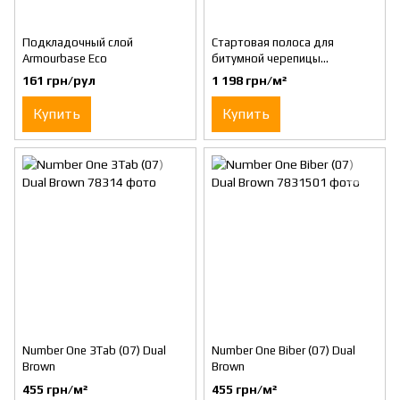
Подкладочный слой
Стартовая полоса для
Armourbase Eco
битумной черепицы
Cambridge
161 грн/рул
1 198 грн/м²
Купить
Купить
Number One 3Tab (07) Dual
Number One Biber (07) Dual
Brown
Brown
455 грн/м²
455 грн/м²