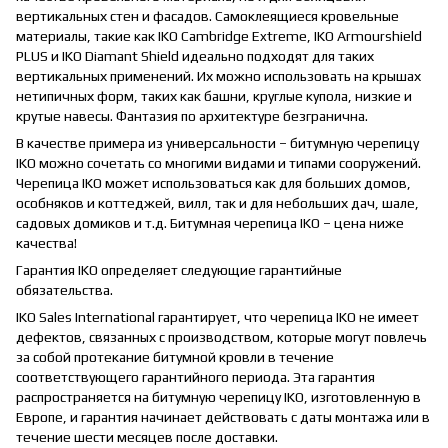
вертикальных стен и фасадов. Самоклеящиеся кровельные
материалы, такие как IKO Cambridge Extreme, IKO Armourshield
PLUS и IKO Diamant Shield идеально подходят для таких
вертикальных применений. Их можно использовать на крышах
нетипичных форм, таких как башни, круглые купола, низкие и
крутые навесы. Фантазия по архитектуре безгранична.
В качестве примера из универсальности – битумную черепицу
IKO можно сочетать со многими видами и типами сооружений.
Черепица IKO может использоваться как для больших домов,
особняков и коттеджей, вилл, так и для небольших дач, шале,
садовых домиков и т.д. Битумная черепица IKO – цена ниже
качества!
Гарантия IKO определяет следующие гарантийные
обязательства.
IKO Sales International гарантирует, что черепица IKO не имеет
дефектов, связанных с производством, которые могут повлечь
за собой протекание битумной кровли в течение
соответствующего гарантийного периода. Эта гарантия
распространяется на битумную черепицу IKO, изготовленную в
Европе, и гарантия начинает действовать с даты монтажа или в
течение шести месяцев после доставки.