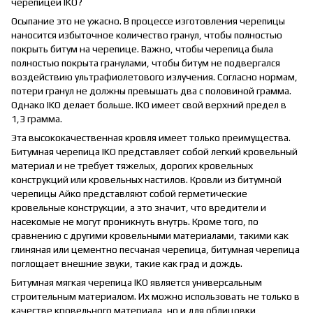
черепицей IKO?
Осыпание это не ужасно. В процессе изготовления черепицы
наносится избыточное количество гранул, чтобы полностью
покрыть битум на черепице. Важно, чтобы черепица была
полностью покрыта гранулами, чтобы битум не подвергался
воздействию ультрафиолетового излучения. Согласно нормам,
потери гранул не должны превышать два с половиной грамма.
Однако IKO делает больше. IKO имеет свой верхний предел в
1,3 грамма.
Эта высококачественная кровля имеет только преимущества.
Битумная черепица IKO представляет собой легкий кровельный
материал и не требует тяжелых, дорогих кровельных
конструкций или кровельных настилов. Кровли из битумной
черепицы Айко представляют собой герметические
кровельные конструкции, а это значит, что вредители и
насекомые не могут проникнуть внутрь. Кроме того, по
сравнению с другими кровельными материалами, такими как
глиняная или цементно песчаная черепица, битумная черепица
поглощает внешние звуки, такие как град и дождь.
Битумная мягкая черепица IKO является универсальным
строительным материалом. Их можно использовать не только в
качестве кровельного материала, но и для облицовки