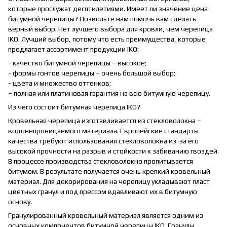
которые прослужат десятилетиями. Имеет ли значение цена
битумной черепицы? Позвольте нам помочь вам сделать
верный выбор. Нет лучшего выбора для кровли, чем черепица
IKO. Лучший выбор, потому что есть преимущества, которые
предлагает ассортимент продукции IKO:
- качество битумной черепицы – высокое;
- формы гонтов черепицы – очень большой выбор;
- цвета и множество оттенков;
– полная или платиновая гарантия на всю битумную черепицу.
Из чего состоит битумная черепица IKO?
Кровельная черепица изготавливается из стекловолокна –
водонепроницаемого материала. Европейские стандарты
качества требуют использования стекловолокна из-за его
высокой прочности на разрыв и стойкости к забиванию гвоздей.
В процессе производства стекловолокно пропитывается
битумом. В результате получается очень крепкий кровельный
материал. Для декорирования на черепицу укладывают пласт
цветных гранул и под прессом вдавливают их в битумную
основу.
Гранулированный кровельный материал является одним из
основных компонентов битумной черепицы IKO. Гранулы