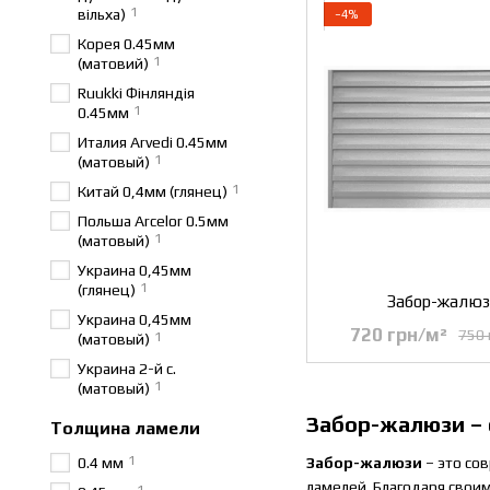
1
вільха)
−4%
Корея 0.45мм
1
(матовий)
Ruukki Фінляндія
1
0.45мм
Италия Arvedi 0.45мм
1
(матовый)
1
Китай 0,4мм (глянец)
Польша Arcelor 0.5мм
1
(матовый)
Украина 0,45мм
1
(глянец)
Забор-жалюз
Украина 0,45мм
720 грн/м²
750 
1
(матовый)
Украина 2-й с.
1
(матовый)
Забор-жалюзи – 
Толщина ламели
1
0.4 мм
Забор-жалюзи
– это со
ламелей. Благодаря свои