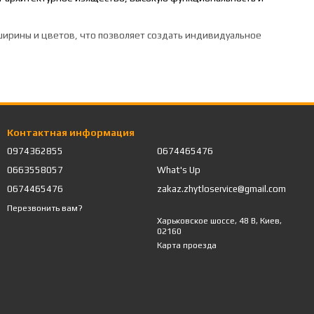
ширины и цветов, что позволяет создать индивидуальное
вым, объемным и стильным. Такой забор подходит к
Контактная информация
0974362855
0674465476
0663558057
What's Up
 или менее плотное расположение – для максимального
0674465476
zakaz.zhytloservice@gmail.com
Перезвонить вам?
Харьковское шоссе, 48 В, Киев,
02160
арантирует защиту от атмосферного воздействия и
Карта проезда
ями.
зволяет быстро и без остатка накрывать нестандартные участки.