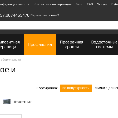
онфиденциальности
Контактная информация
Блог
FAQ
Услуги
Пуб
57,
0674465476
Перезвонить вам?
мпозитная
Прозрачная
Водосточные
Профнастил
ерепица
кровля
системы
Забор-жалюзи
ое и
по популярности
сначала деше
Сортировка:
Штахетник