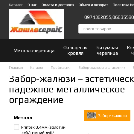
Перейти к основному контенту
Каталог
О нас
Оплата и доставка
Обмен и возврат
Политика К
Отзывы о магазине
0974362855,
06635580
Фальцевая
Битумная
Ко
Металлочерепица
кровля
черепица
ч
Главная
Каталог
Профнастил
Забор-жалюзи и штакетник
Забор-жалюзи – эстетическ
надежное металлическое
ограждение
Забор-жалюзи
Металл
Printek 0,4мм (золотий
дуб/темний дуб/