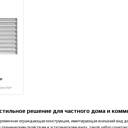
и
грн/м²
стильное решение для частного дома и комм
временная ограждающая конструкция, имитирующая внешний вид де
м техническим свойствам и эстетическому виду, такой забор сочета