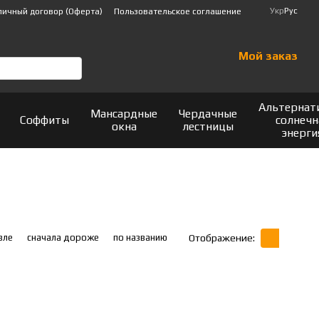
Укр
Рус
личный договор (Оферта)
Пользовательское соглашение
Мой заказ
Альтернат
Мансардные
Чердачные
Соффиты
солнечн
окна
лестницы
энерги
вле
сначала дороже
по названию
Отображение: