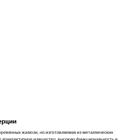
ерции
ревянных жалюзи, но изготовляемая из металлических
ет архитектурное изящество, высокую функциональность и