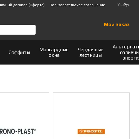
Укр
Рус
личный договор (Оферта)
Пользовательское соглашение
Мой заказ
Альтернат
Мансардные
Чердачные
Соффиты
солнечн
окна
лестницы
энерги