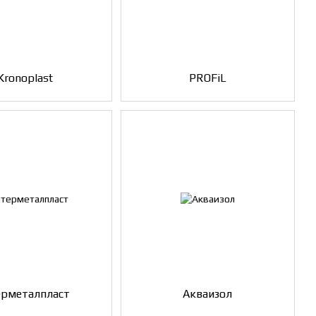
Kronoplast
PROFiL
ерметалпласт
Акваизол