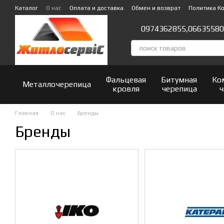
Перейти к основному контенту
Каталог
О нас
Оплата и доставка
Обмен и возврат
Политика К
Отзывы о магазине
0974362855,
06635580
Фальцевая
Битумная
Ко
Металлочерепица
кровля
черепица
ч
Главная
О нас
Бренды
Бренды