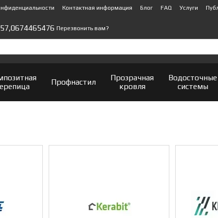
онфиденциальности
Контактная информация
Блог
FAQ
Услуги
Пуб
57,
0674465476
Перезвонить вам?
мпозитная
Прозрачная
Водосточные
Профнастил
ерепица
кровля
системы