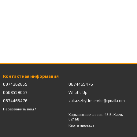
Контактная информация
0974362855
0674465476
0663558057
What's Up
0674465476
zakaz.zhytloservice@gmail.com
Перезвонить вам?
Харьковское шоссе, 48 В, Киев,
02160
Карта проезда