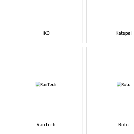
IKO
Katepal
RanTech
Roto