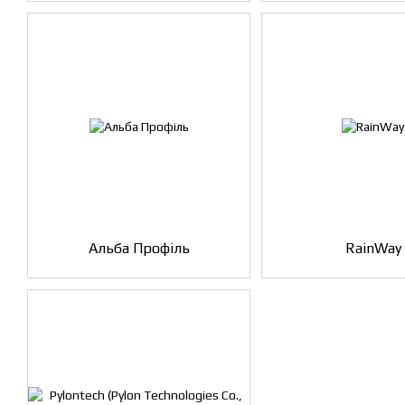
Альба Профіль
RainWay