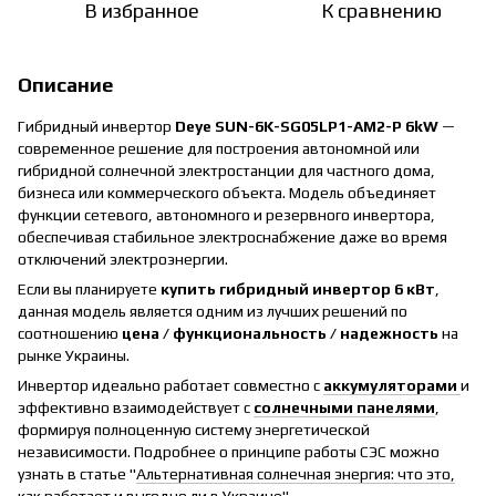
В избранное
К сравнению
Описание
Гибридный инвертор
Deye
SUN-6K-SG05LP1-AM2-P 6kW
—
современное решение для построения автономной или
гибридной солнечной электростанции для частного дома,
бизнеса или коммерческого объекта. Модель объединяет
функции сетевого, автономного и резервного инвертора,
обеспечивая стабильное электроснабжение даже во время
отключений электроэнергии.
Если вы планируете
купить гибридный инвертор 6 кВт
,
данная модель является одним из лучших решений по
соотношению
цена / функциональность / надежность
на
рынке Украины.
Инвертор идеально работает совместно с
аккумуляторами
и
эффективно взаимодействует с
солнечными панелями
,
формируя полноценную систему энергетической
независимости. Подробнее о принципе работы СЭС можно
узнать в статье "
Альтернативная солнечная энергия: что это,
как работает и выгодно ли в Украине
".