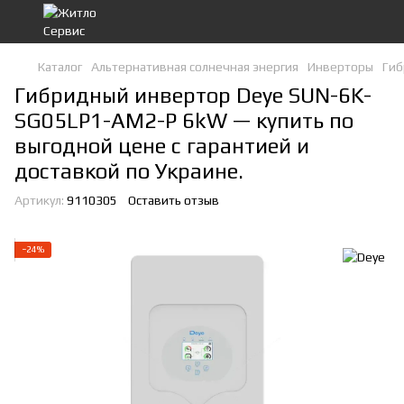
Каталог
Альтернативная солнечная энергия
Инверторы
Гиб
Гибридный инвертор Deye SUN-6K-
SG05LP1-AM2-P 6kW — купить по
выгодной цене с гарантией и
доставкой по Украине.
Артикул:
9110305
Оставить отзыв
−24%