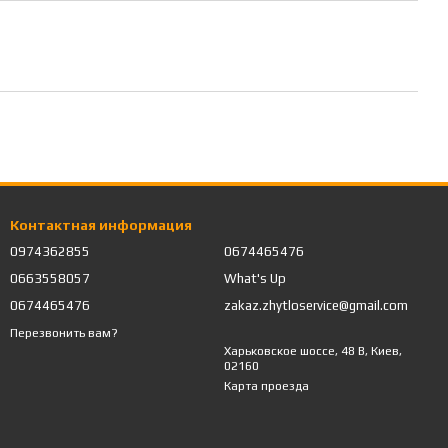
Контактная информация
0974362855
0674465476
0663558057
What's Up
0674465476
zakaz.zhytloservice@gmail.com
Перезвонить вам?
Харьковское шоссе, 48 В, Киев,
02160
Карта проезда