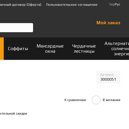
Укр
Рус
личный договор (Оферта)
Пользовательское соглашение
Мой заказ
Альтернат
Мансардные
Чердачные
Соффиты
солнечн
окна
лестницы
энерги
Артикул
3000051
К сравнению
В желания
ительной скидки