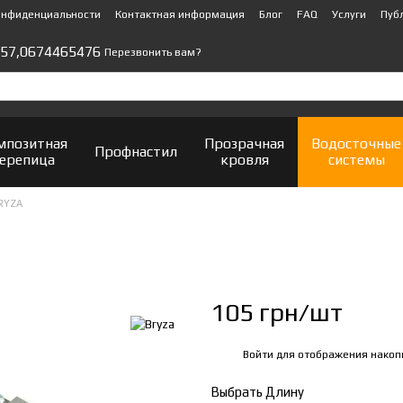
онфиденциальности
Контактная информация
Блог
FAQ
Услуги
Пуб
57,
0674465476
Перезвонить вам?
мпозитная
Прозрачная
Водосточные
Профнастил
ерепица
кровля
системы
RYZA
105 грн/шт
Войти
для отображения накоп
%
Выбрать Длину