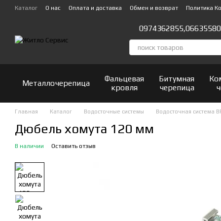
Перейти к основному контенту
Каталог
О нас
Оплата и доставка
Обмен и возврат
Политика К
Отзывы о магазине
0974362855,
06635580
Фальцевая
Битумная
Ко
Металлочерепица
кровля
черепица
ч
Главная
Каталог
Водосточные системы
Водосточная система B
Дюбель хомута 120 мм
В наличии
Оставить отзыв