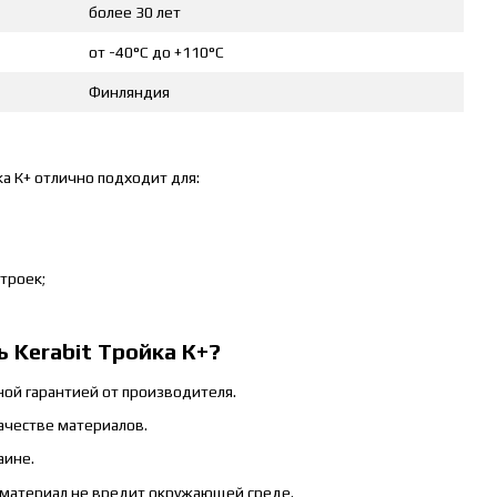
более 30 лет
от -40°C до +110°C
Финляндия
ка К+ отлично подходит для:
троек;
 Kerabit Тройка К+?
ой гарантией от производителя.
ачестве материалов.
аине.
– материал не вредит окружающей среде.