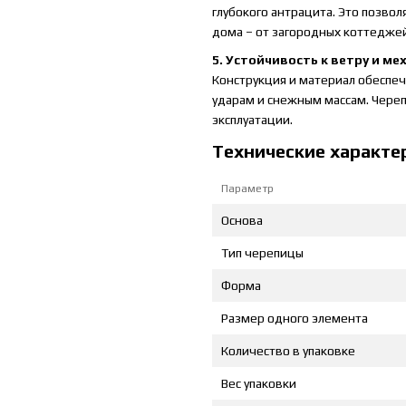
глубокого антрацита. Это позво
дома – от загородных коттеджей
5. Устойчивость к ветру и м
Конструкция и материал обеспе
ударам и снежным массам. Череп
эксплуатации.
Технические характер
Параметр
Основа
Тип черепицы
Форма
Размер одного элемента
Количество в упаковке
Вес упаковки