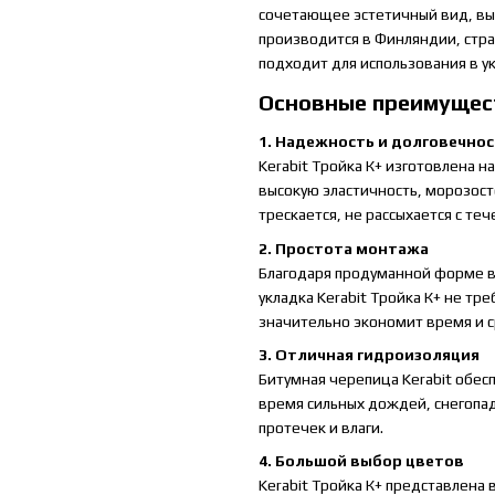
сочетающее эстетичный вид, выс
производится в Финляндии, стра
подходит для использования в у
Основные преимущест
1. Надежность и долговечно
Kerabit Тройка К+ изготовлена 
высокую эластичность, морозост
трескается, не рассыхается с т
2. Простота монтажа
Благодаря продуманной форме в
укладка Kerabit Тройка К+ не тр
значительно экономит время и 
3. Отличная гидроизоляция
Битумная черепица Kerabit обес
время сильных дождей, снегопа
протечек и влаги.
4. Большой выбор цветов
Kerabit Тройка К+ представлена 