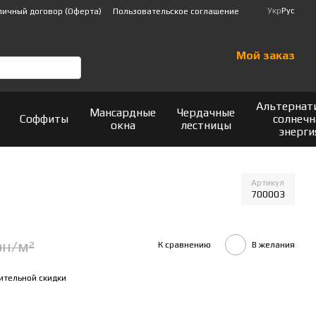
Укр
Рус
личный договор (Оферта)
Пользовательское соглашение
Мой заказ
Альтернат
Мансардные
Чердачные
Соффиты
солнечн
окна
лестницы
энерги
Артикул
700003
рн/м²
К сравнению
В желания
ительной скидки