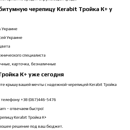
битумную черепицу Kerabit Тройка К+ у
в Украине
всей Украине
 цвета
ехнического специалиста
ичные, карточка, безналичные
Тройка К+ уже сегодня
ите крышу вашей мечты с надежной черепицей Kerabit Тройка
 телефону: +38 (067)446-5476
ram – отвечаем быстро!
репицу Kerabit Тройка К+
орошее решение под ваш бюджет.