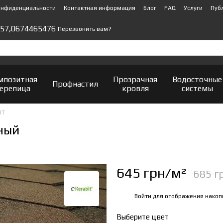
онфиденциальности
Контактная информация
Блог
FAQ
Услуги
Пуб
57,
0674465476
Перезвонить вам?
мпозитная
Прозрачная
Водосточные
Профнастил
ерепица
кровля
системы
IT
ный
645 грн/м²
685 г
Войти
для отображения накоп
%
Выберите цвет