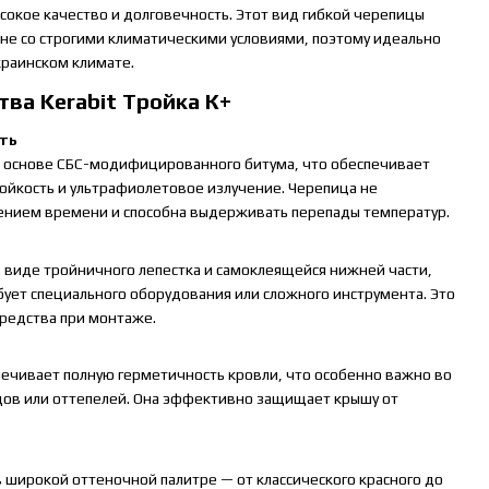
окое качество и долговечность. Этот вид гибкой черепицы
не со строгими климатическими условиями, поэтому идеально
краинском климате.
ва Kerabit Тройка К+
сть
​​на основе СБС-модифицированного битума, что обеспечивает
ойкость и ультрафиолетовое излучение. Черепица не
ечением времени и способна выдерживать перепады температур.
 виде тройничного лепестка и самоклеящейся нижней части,
ебует специального оборудования или сложного инструмента. Это
средства при монтаже.
печивает полную герметичность кровли, что особенно важно во
дов или оттепелей. Она эффективно защищает крышу от
​​в широкой оттеночной палитре — от классического красного до