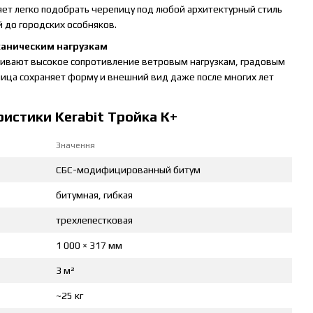
ляет легко подобрать черепицу под любой архитектурный стиль
 до городских особняков.
еханическим нагрузкам
чивают высокое сопротивление ветровым нагрузкам, градовым
ица сохраняет форму и внешний вид даже после многих лет
истики Kerabit Тройка К+
Значення
СБС-модифицированный битум
битумная, гибкая
трехлепестковая
1 000 × 317 мм
3 м²
~25 кг