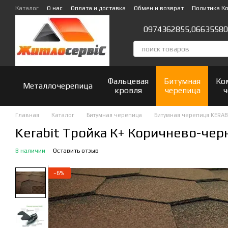
Перейти к основному контенту
Каталог
О нас
Оплата и доставка
Обмен и возврат
Политика К
Отзывы о магазине
0974362855,
06635580
Фальцевая
Битумная
Ко
Металлочерепица
кровля
черепица
ч
Главная
Каталог
Битумная черепица
Битумная черепиця KERAB
Kerabit Тройка К+ Коричнево-чер
В наличии
Оставить отзыв
−6%