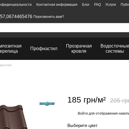
онфиденциальности
Контактная информация
Блог
FAQ
Услуги
Публ
57,
0674465476
Перезвонить вам?
мпозитная
Прозрачная
Водосточны
Профнастил
ерепица
кровля
системы
дителей
185 грн/м²
205 гр
Войти
для отображения накопи
%
Выберите цвет