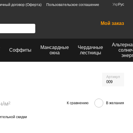
Укр
Рус
ичный договор (Оферта)
Пользовательское соглашение
Мой заказ
Альтерна
е
Мансардные
Чердачные
Соффиты
солне
окна
лестницы
энер
Артикул
009
н/м²
К сравнению
В желания
тельной скидки