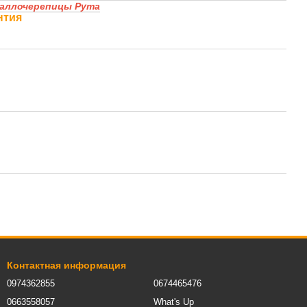
таллочерепицы Рута
нтия
Контактная информация
0974362855
0674465476
0663558057
What's Up