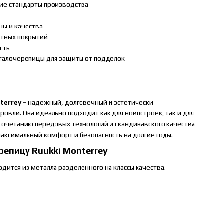
кие стандарты производства
ы и качества
итных покрытий
сть
талочерепицы для защиты от подделок
terrey
– надежный, долговечный и эстетически
ровли. Она идеально подходит как для новостроек, так и для
сочетанию передовых технологий и скандинавского качества
максимальный комфорт и безопасность на долгие годы.
репицу Ruukki Monterrey
дится из металла разделенного на классы качества.