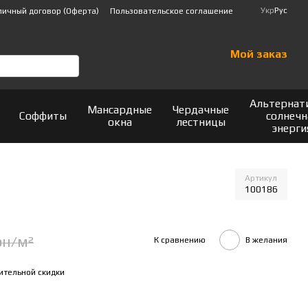
Укр
Рус
личный договор (Оферта)
Пользовательское соглашение
Мой заказ
Альтернат
Мансардные
Чердачные
Соффиты
солнечн
окна
лестницы
энерги
Артикул
100186
рн/м²
К сравнению
В желания
ительной скидки