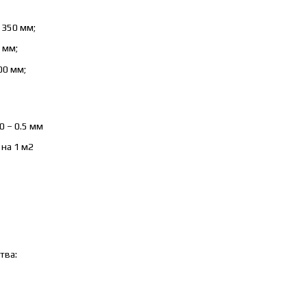
 350 мм;
 мм;
00 мм;
0 – 0.5 мм
 на 1 м2
тва: