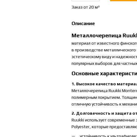
Заказ от 20 м²
Описание
Металлочерепица Ruukk
материал от известного финског
в производстве металлического 
эстетическому виду и надежност
популярных выборов для частны
Основные характеристи
1. Высокое качество материа
Металлочерепица Ruukki Monterr
полимерным покрытием. Толщина 
отличную устойчивость к механи
2. Долговечность и защита о
Ruukki использует современные з
Polyester, которые предоставля
устойчивость к ультрафиоле