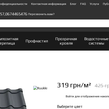
онфиденциальности
Контактная информация
Блог
FAQ
Услуги
Пуб
57,
0674465476
Перезвонить вам?
мпозитная
Прозрачная
Водосточные
Профнастил
ерепица
кровля
системы
319 грн/м²
425 г
Войти
для отображения накоп
%
Выберите цвет