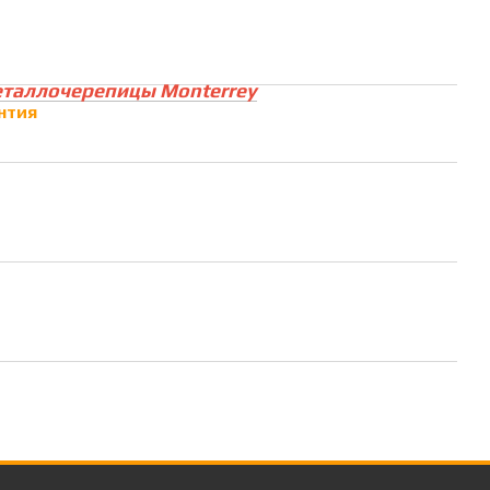
еталлочерепицы Monterrey
нтия