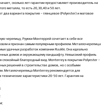
начает, сколько лет гарантии предоставляет производитель на
го металла, то есть 20,30,40 и 50 лет.
ют два варианта покрытия – глянцевое (Polyester) и матовое
ую черепицу, Руукки Монтеррей сочетает в себе все
овли и признан самым популярным профилем. Металлочерепица
мых удачных разработок компании Ruukki. Она идеально
менных домов и окружающему ландшафту. Невысокий профиль
 спокойный благородный вид. Monterrey в покрытии Polyester –
ных решений в строительстве домов, но с особыми
ли. Металлочерепица Monterrey рекомендуется для
а технические характеристики 20-50 лет. Гарантия на
т
:
;
м;