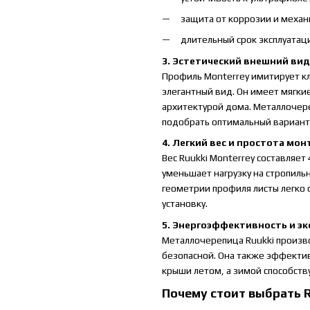
защита от коррозии и меха
длительный срок эксплуатаци
3. Эстетический внешний вид
Профиль Monterrey имитирует к
элегантный вид. Он имеет мягк
архитектурой дома. Металлочере
подобрать оптимальный вариант
4. Легкий вес и простота мо
Вес Ruukki Monterrey составляет
уменьшает нагрузку на стропиль
геометрии профиля листы легко 
установку.
5. Энергоэффективность и э
Металлочерепица Ruukki произво
безопасной. Она также эффектив
крыши летом, а зимой способств
Почему стоит выбрать R