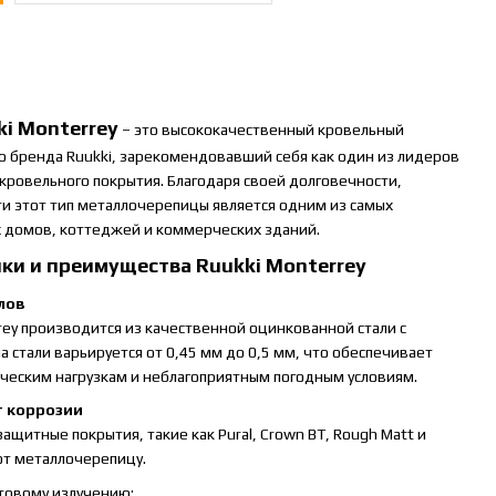
i Monterrey
– это высококачественный кровельный
о бренда Ruukki, зарекомендовавший себя как один из лидеров
кровельного покрытия. Благодаря своей долговечности,
и этот тип металлочерепицы является одним из самых
х домов, коттеджей и коммерческих зданий.
ки и преимущества Ruukki Monterrey
лов
ey производится из качественной оцинкованной стали с
стали варьируется от 0,45 мм до 0,5 мм, что обеспечивает
ческим нагрузкам и неблагоприятным погодным условиям.
т коррозии
ащитные покрытия, такие как Pural, Crown BT, Rough Matt и
ют металлочерепицу.
товому излучению;