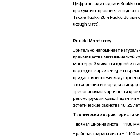
Цифра позади надписи Ruukki оз
продукцию, произведенную из это
Также Ruukki 20 и Ruukki 30 име
(Rough Matt).
Ruukki Monterrey
Зрительно напоминает натуральн
преимущества металлической кр
Монтеррей является одной из са
подходит к архитектуре совре
придает внешнему виду строения
это хороший выбор для стандарт
требованиями к прочности кров
реконструкции крыш. Гарантия н
эстетические свойства 10-25 ле
Технические характеристики
- полная ширина листа – 1180 мм
- рабочая ширина листа – 1100 м