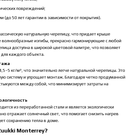
нических повреждений;
и (до 50 лет гарантии в зависимости от покрытия).
лассическую натуральную черепицу, что придает крыше
ие волнообразные изгибы, прекрасно гармонирующие с любой
пица доступна в широкой цветовой палитре, что позволяет
 для каждого объекта.
нтажа
 4,5–5 кг/м², что значительно легче натуральной черепицы. Это
ную систему и упрощает монтаж. Благодаря четко продуманной
стыкуются между собой, что минимизирует затраты на
кологичность
дится из переработанной стали и является экологически
но отражает солнечный свет, что помогает снизить нагрев
ует сохранению тепла в доме.
uukki Monterrey?