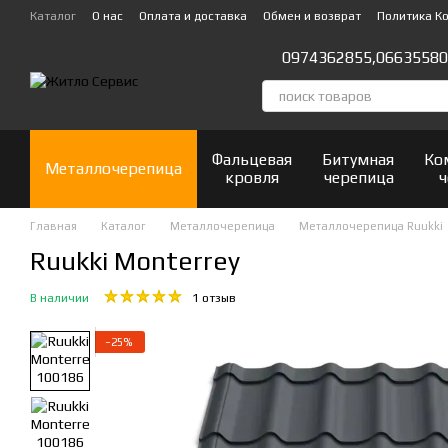
Перейти к основному контенту
Каталог
О нас
Оплата и доставка
Обмен и возврат
Политика К
Отзывы о магазине
0974362855,
06635580
Фальцевая
Битумная
Ко
Металлочерепица
кровля
черепица
ч
Главная
Каталог
Металлочерепица
Металлочерепица Ruukki
Ruukki Monterrey
В наличии
1 отзыв
−25%