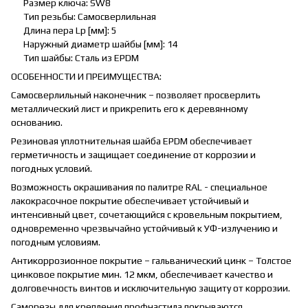
Размер ключа: SW8
Тип резьбы: Самосверлильная
Длина пера Lp [мм]: 5
Наружный диаметр шайбы [мм]: 14
Тип шайбы: Сталь из EPDM
ОСОБЕННОСТИ И ПРЕИМУЩЕСТВА:
Самосверлильный наконечник – позволяет просверлить
металлический лист и прикрепить его к деревянному
основанию.
Резиновая уплотнительная шайба EPDM обеспечивает
герметичность и защищает соединение от коррозии и
погодных условий.
Возможность окрашивания по палитре RAL - специальное
лакокрасочное покрытие обеспечивает устойчивый и
интенсивный цвет, сочетающийся с кровельным покрытием,
одновременно чрезвычайно устойчивый к УФ-излучению и
погодным условиям.
Антикоррозионное покрытие – гальванический цинк – Толстое
цинковое покрытие мин. 12 мкм, обеспечивает качество и
долговечность винтов и исключительную защиту от коррозии.
Саморезы для крепления профнастила покрываются