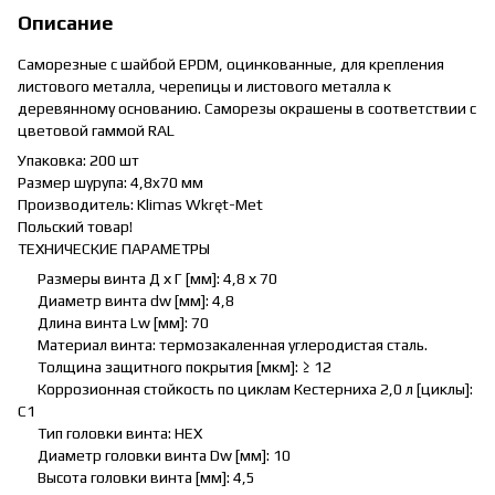
Описание
Саморезные с шайбой EPDM, оцинкованные, для крепления
листового металла, черепицы и листового металла к
деревянному основанию. Саморезы окрашены в соответствии с
цветовой гаммой RAL
Упаковка: 200 шт
Размер шурупа: 4,8x70 мм
Производитель: Klimas Wkręt-Met
Польский товар!
ТЕХНИЧЕСКИЕ ПАРАМЕТРЫ
Размеры винта Д х Г [мм]: 4,8 х 70
Диаметр винта dw [мм]: 4,8
Длина винта Lw [мм]: 70
Материал винта: термозакаленная углеродистая сталь.
Толщина защитного покрытия [мкм]: ≥ 12
Коррозионная стойкость по циклам Кестерниха 2,0 л [циклы]:
C1
Тип головки винта: HEX
Диаметр головки винта Dw [мм]: 10
Высота головки винта [мм]: 4,5