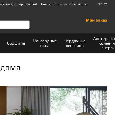
Укр
Рус
личный договор (Оферта)
Пользовательское соглашение
Мой заказ
Альтернат
Мансардные
Чердачные
Соффиты
солнечн
окна
лестницы
энерги
 дома