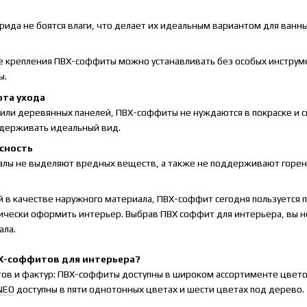
да не боятся влаги, что делает их идеальным вариантом для ванных
е крепления ПВХ-соффиты можно устанавливать без особых инструме
ы.
ота ухода
 или деревянных панелей, ПВХ-соффиты не нуждаются в покраске и 
ддерживать идеальный вид.
асность
лы не выделяют вредных веществ, а также не поддерживают горени
 в качестве наружного материала, ПВХ-соффит сегодня пользуется 
чески оформить интерьер. Выбрав ПВХ соффит для интерьера, вы не
ала.
Х-соффитов для интерьера?
ов и фактур: ПВХ-соффиты доступны в широком ассортименте цветов
NEO
доступны в пяти однотонных цветах и ​​шести цветах под дерево.