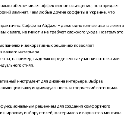
только обеспечивает эффективное освещение, но и придает
окий ламинат, чем любые другие соффиты в Украине, что
нь практичны. Соффиты
АйДахо
– даже однотонные цвета легки в
ы к влаге, не гниют и не требуют сложного ухода. Поэтому это
ых панелях и декоративных решениях позволяет
я вашего интерьера.
енты, например, выделяя определенные участки потолка или
дуального стиля.
ативный инструмент для дизайна интерьера. Выбрав
отражающим вашу индивидуальность и творческий потенциал.
м функциональным решением для создания комфортного
 и широкому выбору стилей, материалов и вариантов монтажа