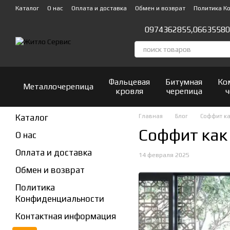
Перейти к основному контенту
Каталог
О нас
Оплата и доставка
Обмен и возврат
Политика К
Отзывы о магазине
0974362855,
06635580
Фальцевая
Битумная
Ко
Металлочерепица
кровля
черепица
ч
Каталог
Главная
Блог
Соффит ка
Соффит как
О нас
Оплата и доставка
14 февраля 2025
Обмен и возврат
Политика
Конфиденциальности
Контактная информация