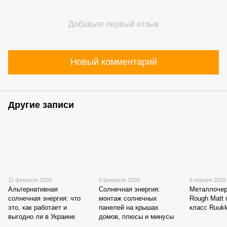
Добавьте первый отзыв
Новый комментарий
Другие записи
11 февраля 2026
5 февраля 2026
8 января 2026
Альтернативная
Солнечная энергия:
Металлочер
солнечная энергия: что
монтаж солнечных
Rough Matt 
это, как работает и
панелей на крышах
класс Ruukk
выгодно ли в Украине
домов, плюсы и минусы