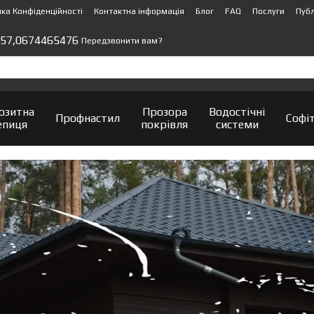
ика Конфіденційності
Контактна інформація
Блог
FAQ
Послуги
Публ
57,
0674465476
Передзвонити вам?
озитна
Прозора
Водостічні
Профнастил
Софі
епиця
покрівля
системи