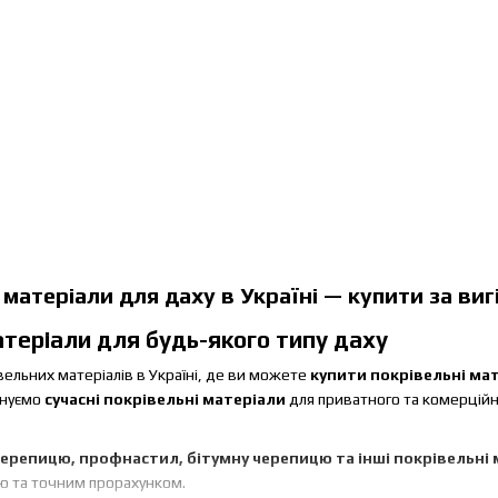
 матеріали для даху в Україні — купити за ви
атеріали для будь-якого типу даху
ельних матеріалів в Україні, де ви можете
купити покрівельні мат
онуємо
сучасні покрівельні матеріали
для приватного та комерційн
ерепицю, профнастил, бітумну черепицю та інші покрівельні 
ю та точним прорахунком.