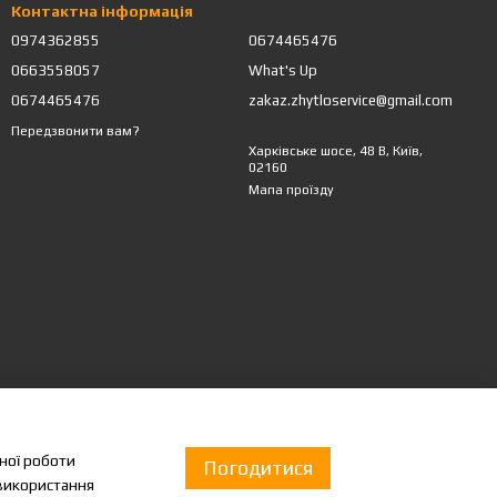
Контактна інформація
0974362855
0674465476
0663558057
What's Up
0674465476
zakaz.zhytloservice@gmail.com
Передзвонити вам?
Харківське шосе, 48 В, Київ,
02160
рівельні матеріали для даху
Мапа проїзду
ьної роботи
Погодитися
 використання