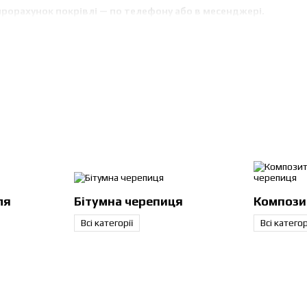
рорахунок покрівлі — по телефону або в месенджері.
 для даху — основні категорії
овний вибір
покрівельних матеріалів для даху
:
рніший покрівельний матеріал для приватних будинків і котеджів.
покрівельний матеріал для дахів, навісів та промислових об’єктів.
а герметична покрівля для складних дахів.
 преміальні покрівельні матеріали для архітектурних проєктів.
пити популярний покрівельний матеріал
ля
Бітумна черепиця
Компози
щих покрівельних матеріалів для даху в Україні. Вона поєднує міцніст
Всі категорії
Всі категор
очерепицю
різних профілів і кольорів:
нська металочерепиця з гарантією до 50 років.
пиця з покриттями Pural, Purex, поліестер.
репиці
для сучасних дахів.