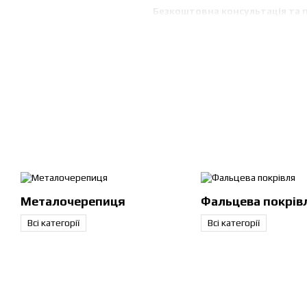
Безкоштовна консультація та п
Покрівельні матеріали
Інтернет-магазин GISE пропонує п
Металочерепиця
— найпопуля
Профнастил
— універсальний 
Бітумна черепиця
— гнучка т
Фальцева покрівля
— сучасні
Металочерепиця — ку
Металочерепиця
Фальцева покрів
Металочерепиця
— один з найкра
вигляд.
Всі категорії
Всі категорії
У GISE ви можете
купити метал
Металочерепиця Ruukki
— фі
Матова та глянцева металочере
Актуальні
кольори металоче