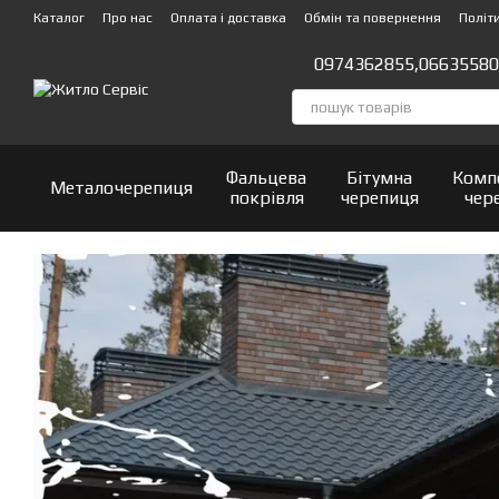
Перейти до основного контенту
Каталог
Про нас
Оплата і доставка
Обмін та повернення
Політ
Відгуки про магазин
0974362855,
06635580
Фальцева
Бітумна
Комп
Металочерепиця
покрівля
черепиця
чер