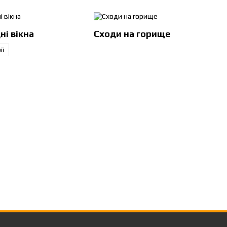
ти металочерепицю для даху
з
і вікна
Сходи на горище
ії
я приватних будинків,
у, герметичність і естетичний