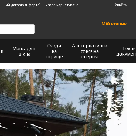
Укр
Рус
ічний договір (Оферта)
Угода користувача
Мій кошик
Сходи
Альтернативна
Мансардні
Техні
ти
на
сонячна
вікна
докумен
горище
енергія