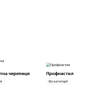
тна черепиця
Профнастил
ь, довговічність і привабливий
ії
Всі категорії