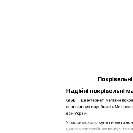
Покрівельні
Надійні покрівельні м
GISE
— це інтернет-магазин покрів
перевірених виробників. Ми проп
всій Україні.
У нас ви можете
купити металоч
ціною з професійною консультаціє