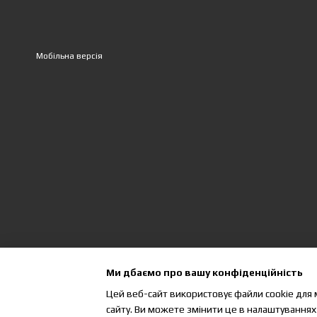
У GISE ви можете
купити бітумн
Aquaizol
Katepal
Мобільна версія
IKO
Kerabit
Бітумна черепиця ціна
залежить 
під ваш бюджет.
Комплектуючі для пок
Для надійної покрівлі важливо вик
Водостічні системи
— ефекти
Софіти
— вентиляція та завер
Сходи на горищ
е
— безпечний
Ми дбаємо про вашу конфіденційність
Комплектуючі і покрівельні матері
Цей веб-сайт використовує файли cookie для 
Чому варто купити пок
сайту. Ви можете змінити це в налаштуваннях