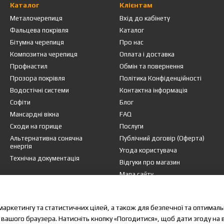
Каталог
Клієнтам
у черепицю
брендів:
Металочерепиця
Вхід до кабінету
Фальцева покрівля
Каталог
Бітумна черепиця
Про нас
Композитна черепиця
Оплата і доставка
Профнастил
Обмін та повернення
Прозора покрівля
Політика Конфіденційності
від колекції та виробника. Ми допоможемо підібрати оптимальні
пок
Водостічні системи
Контактна інформація
Софіти
Блог
рівельних матеріалів
Мансардні вікна
FAQ
Сходи на горище
Послуги
ористовувати якісні комплектуючі:
Альтернативна сонячна
Публічний договір (Оферта)
енергія
вний захист фасаду та фундаменту.
Угода користувача
Технічна документація
Відгуки про магазин
шений вигляд даху.
Мапа сайту
 доступ до підпокрівельного простору.
али для даху доступні в одному замовленні.
Ми в соцмережах
маркетингу та статистичних цілей, а також для безпечної та оптимал
рівельні матеріали в GISE
 вашого браузера. Натисніть кнопку «Погодитися», щоб дати згоду на