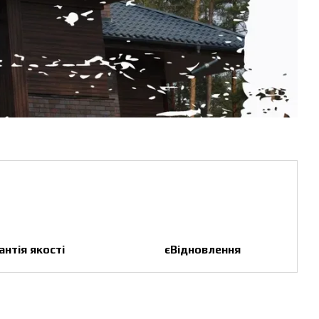
антія якості
єВідновлення