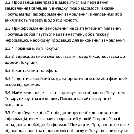
3.2. Продавець має право відмовитися від передання
замовлення Покупцеві у випадку, якщо відомості, вказані
Покупцем під час оформлення замовлення, є неповними або
викликають підозру щодо їх дійсності.
3.3. При оформленні замовлення на сайті Інтернет-магазину
Покупець зобов'язується надати наступну обов’язкову
інформацію, необхідну Продавцю для виконання замовлення:
3.3.1. прізвище, ім'я Покупця;
3.3.2. адреса, за якою слід доставити Товар (якщо доставка до
адреси Покупця);
3.3.3. контактний телефон.
3.3.4. Ідентифікаційний код для юридичної особи або фізичної-
особи підприємця.
3.4. Найменування, кількість, артикул, ціна обраного Покупцем
Товару вказуються в кошику Покупця на сайті Інтернет-
магазину.
3.5. Якщо будь-якої із Сторін договору необхідна додаткова
інформація, він має право запросити її у іншій Стороні. У разі
ненадання необхідної інформації Покупцем, Продавець не несе
відповідальності за надання якісної послуги Покупцю при покупці