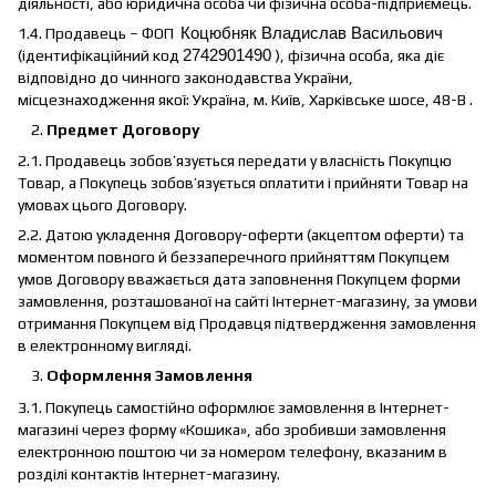
діяльності, або юридична особа чи фізична особа-підприємець.
1.4. Продавець – ФОП
Коцюбняк Владислав Васильович
(ідентифікаційний код
2742901490
), фізична особа, яка діє
відповідно до чинного законодавства України,
місцезнаходження якої: Україна, м. Київ, Харківське шосе, 48-В .
Предмет Договору
2.1. Продавець зобов’язується передати у власність Покупцю
Товар, а Покупець зобов’язується оплатити і прийняти Товар на
умовах цього Договору.
2.2. Датою укладення Договору-оферти (акцептом оферти) та
моментом повного й беззаперечного прийняттям Покупцем
умов Договору вважається дата заповнення Покупцем форми
замовлення, розташованої на сайті Інтернет-магазину, за умови
отримання Покупцем від Продавця підтвердження замовлення
в електронному вигляді.
Оформлення Замовлення
3.1. Покупець самостійно оформлює замовлення в Інтернет-
магазині через форму «Кошика», або зробивши замовлення
електронною поштою чи за номером телефону, вказаним в
розділі контактів Інтернет-магазину.