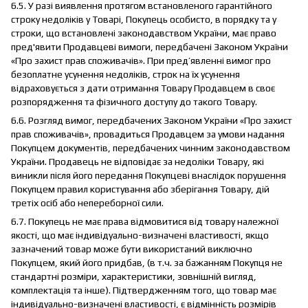
6.5. У разі виявлення протягом встановленого гарантійного
строку недоліків у Товарі, Покупець особисто, в порядку та у
строки, що встановлені законодавством України, має право
пред'явити Продавцеві вимоги, передбачені Законом України
«Про захист прав споживачів». При пред’явленні вимог про
безоплатне усунення недоліків, строк на їх усунення
відраховується з дати отримання Товару Продавцем в своє
розпорядження та фізичного доступу до такого Товару.
6.6. Розгляд вимог, передбачених Законом України «Про захист
прав споживачів», провадиться Продавцем за умови надання
Покупцем документів, передбачених чинним законодавством
України. Продавець не відповідає за недоліки Товару, які
виникли після його передання Покупцеві внаслідок порушення
Покупцем правил користування або зберігання Товару, дій
третіх осіб або непереборної сили.
6.7. Покупець не має права відмовитися від товару належної
якості, що має індивідуально-визначені властивості, якщо
зазначений товар може бути використаний виключно
Покупцем, який його придбав, (в т.ч. за бажанням Покупця не
стандартні розміри, характеристики, зовнішній вигляд,
комплектація та інше). Підтвердженням того, що товар має
індивідуально-визначені властивості, є відмінність розмірів