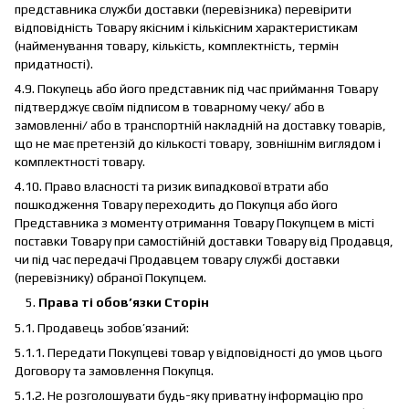
представника служби доставки (перевізника) перевірити
відповідність Товару якісним і кількісним характеристикам
(найменування товару, кількість, комплектність, термін
придатності).
4.9. Покупець або його представник під час приймання Товару
підтверджує своїм підписом в товарному чеку/ або в
замовленні/ або в транспортній накладній на доставку товарів,
що не має претензій до кількості товару, зовнішнім виглядом і
комплектності товару.
4.10. Право власності та ризик випадкової втрати або
пошкодження Товару переходить до Покупця або його
Представника з моменту отримання Товару Покупцем в місті
поставки Товару при самостійній доставки Товару від Продавця,
чи під час передачі Продавцем товару службі доставки
(перевізнику) обраної Покупцем.
Права ті обов’язки Сторін
5.1. Продавець зобов’язаний:
5.1.1. Передати Покупцеві товар у відповідності до умов цього
Договору та замовлення Покупця.
5.1.2. Не розголошувати будь-яку приватну інформацію про