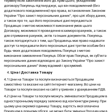
терміну після закінчення його дії. Крім цього, укладенням
договору Покупець підтверджує, що він повідомлений (без
додаткового повідомлення) про права, встановлених Законом
України "Про захист персональних даних", про цілі збору даних,
а також про те, що його персональні дані передаються
Продавцю з метою можливості виконання умов цього
Договору, можливості проведення взаєморозрахунків, а також
для отримання рахунків, актів та інших документів. Покупець
також погоджується з тим, що Продавець має право надавати
доступ та передавати його персональні дані третім особам без
будь-яких додаткових повідомлень Покупця з метою
виконання замовлення Покупця. Обсяг прав Покупця, як суб'єкта
персональних даних відповідно до Закону України "Про захист
персональних даних" йому відомий і зрозумілий.
Ціна і Доставка Товару
4.1 Ціни на Товари та послуги визначаються Продавцем
самостійно та вказані на сайті Інтернет-магазину. Всі ціни на
Товари та послуги вказані на сайті у гривнях з урахуванням ПДВ.
4.2 Ціни на Товари та послуги можуть змінюватися Продавцем в
односторонньому порядку залежно від кон'юнктури ринку. При
цьому ціна окремої одиниці Товару, вартість якої оплачена
Покупцем в повному обсязі, не може бути змінена Продавцем в