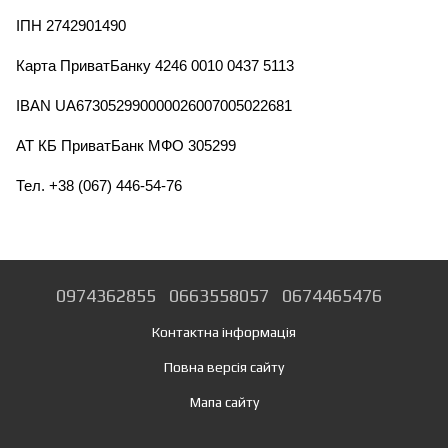
ІПН 2742901490
Карта ПриватБанку 4246 0010 0437 5113
IBAN UA673052990000026007005022681 
АТ КБ ПриватБанк МФО 305299
Тел. +38 (067) 446-54-76
0974362855
0663558057
0674465476
Контактна інформація
Повна версія сайту
Мапа сайту