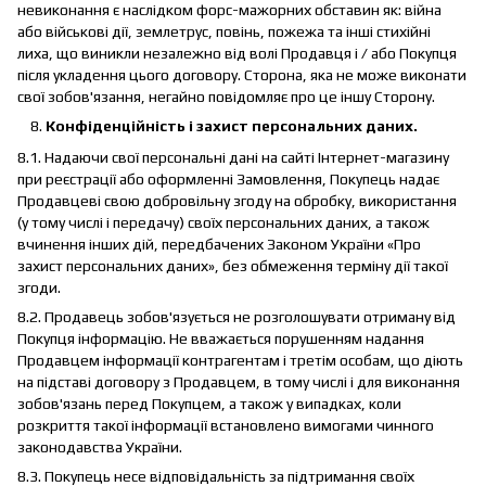
невиконання є наслідком форс-мажорних обставин як: війна
або військові дії, землетрус, повінь, пожежа та інші стихійні
лиха, що виникли незалежно від волі Продавця і / або Покупця
після укладення цього договору. Сторона, яка не може виконати
свої зобов'язання, негайно повідомляє про це іншу Сторону.
Конфіденційність і захист персональних даних.
8.1. Надаючи свої персональні дані на сайті Інтернет-магазину
при реєстрації або оформленні Замовлення, Покупець надає
Продавцеві свою добровільну згоду на обробку, використання
(у тому числі і передачу) своїх персональних даних, а також
вчинення інших дій, передбачених Законом України «Про
захист персональних даних», без обмеження терміну дії такої
згоди.
8.2. Продавець зобов'язується не розголошувати отриману від
Покупця інформацію. Не вважається порушенням надання
Продавцем інформації контрагентам і третім особам, що діють
на підставі договору з Продавцем, в тому числі і для виконання
зобов'язань перед Покупцем, а також у випадках, коли
розкриття такої інформації встановлено вимогами чинного
законодавства України.
8.3. Покупець несе відповідальність за підтримання своїх