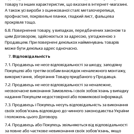
товару та інших характеристик, що вказані в інтернет-магазині.
А також усі вироби з оцинкованої сталі: металочерепиця,
профнастил, покрівельні планки, гладкий лист, фальцева
прокрівля тощо.
6.8. Повернення товару, у випадках, передбачених законом та
цим Договором, здійснюється за адресою, узгодженою з
Продавцем. При повернені декількох найменувань товарів
може бути декілька адрес одночасно.
Відповідальність
7.1. Продавець не несе відповідальності за шкоду, заподіяну
Покупцеві або третім особам внаслідок неналежного монтажу,
використання, зберігання Товару придбаного у Продавця.
7.2. Продавець не несе відповідальності за неналежне,
несвоєчасне виконання Замовлень і своїх зобов’язань у випадку
надання Покупцем недостовірної або помилкової інформації.
7.3. Продавець і Покупець несуть відповідальність за виконання
своїх зобов'язань відповідно до чинного законодавства України
і положень цього Договору.
7.4. Продавець або Покупець звільняються від відповідальності
за повне або часткове невиконання своїх зобов'язань, якщо