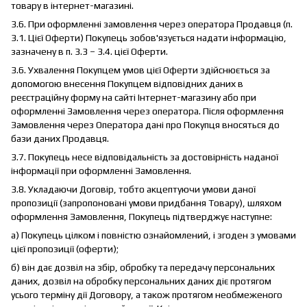
товару в інтернет-магазині.
3.6. При оформленні замовлення через оператора Продавця (п.
3.1. Цієї Оферти) Покупець зобов'язується надати інформацію,
зазначену в п. 3.3 – 3.4. цієї Оферти.
3.6. Ухвалення Покупцем умов цієї Оферти здійснюється за
допомогою внесення Покупцем відповідних даних в
реєстраційну форму на сайті Інтернет-магазину або при
оформленні Замовлення через оператора. Після оформлення
Замовлення через Оператора дані про Покупця вносяться до
бази даних Продавця.
3.7. Покупець несе відповідальність за достовірність наданої
інформації при оформленні Замовлення.
3.8. Укладаючи Договір, тобто акцептуючи умови даної
пропозиції (запропоновані умови придбання Товару), шляхом
оформлення Замовлення, Покупець підтверджує наступне:
а) Покупець цілком і повністю ознайомлений, і згоден з умовами
цієї пропозиції (оферти);
б) він дає дозвіл на збір, обробку та передачу персональних
даних, дозвіл на обробку персональних даних діє протягом
усього терміну дії Договору, а також протягом необмеженого