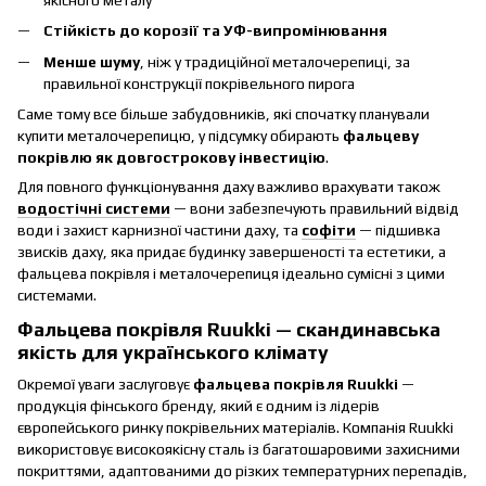
якісного металу
Стійкість до корозії та УФ-випромінювання
Менше шуму
, ніж у традиційної металочерепиці, за
правильної конструкції покрівельного пирога
Саме тому все більше забудовників, які спочатку планували
купити металочерепицю, у підсумку обирають
фальцеву
покрівлю як довгострокову інвестицію
.
Для повного функціонування даху важливо врахувати також
водостічні системи
— вони забезпечують правильний відвід
води і захист карнизної частини даху, та
софіти
— підшивка
звисків даху, яка придає будинку завершеності та естетики, а
фальцева покрівля і металочерепиця ідеально сумісні з цими
системами.
Фальцева покрівля Ruukki — скандинавська
якість для українського клімату
Окремої уваги заслуговує
фальцева покрівля Ruukki
—
продукція фінського бренду, який є одним із лідерів
європейського ринку покрівельних матеріалів. Компанія Ruukki
використовує високоякісну сталь із багатошаровими захисними
покриттями, адаптованими до різких температурних перепадів,