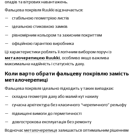
опадів та вітрових навантажень.
Фальцева покрівля Ruukki відзначається:
стабільною геометрією листів
ідеальною стиковкою замків
рівномірним кольором та захисним покриттям
офіційною гарантією виробника
Ці характеристики роблять її логічним вибором поруч із
металочерепицею Ruukki
, особливо якщо важлива
максимальна надійність і статусність даху.
Коли варто обрати фальцеву покрівлю замість
металочерепиці
Фальцева покрівля ідеально підходить у таких випадках:
складна геометрія даху або малий кут нахилу
сучасна архітектура без класичного “черепичного” рельєфу
підвищені вимоги до герметичності
довгострокова експлуатація без ремонту
Водночас
металочерепиця
залишається оптимальним рішенням