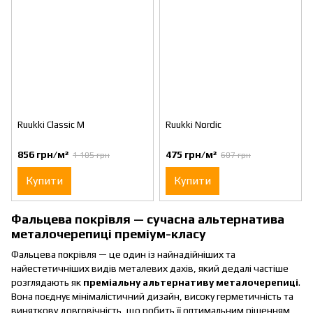
Ruukki Classic M
Ruukki Nordic
856 грн/м²
475 грн/м²
1 105 грн
607 грн
Купити
Купити
Фальцева покрівля — сучасна альтернатива
металочерепиці преміум-класу
Фальцева покрівля — це один із найнадійніших та
найестетичніших видів металевих дахів, який дедалі частіше
розглядають як
преміальну альтернативу металочерепиці
.
Вона поєднує мінімалістичний дизайн, високу герметичність та
виняткову довговічність, що робить її оптимальним рішенням