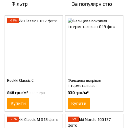
Фільтр
За популярністю
−23%
Ruukki Classic C
Фальцева покрівля
Інтерметалпласт
846 грн/м²
330 грн/м²
1 095 грн
Купити
Купити
−23%
−22%