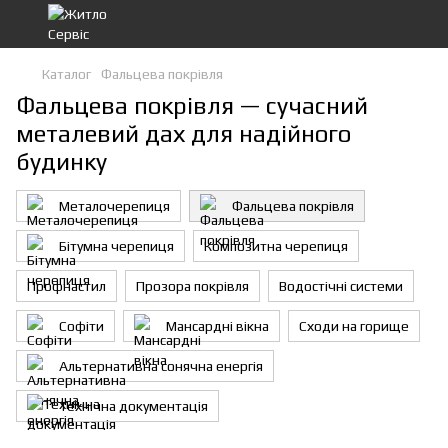
Каталог
Фальцева покрівля
Фальцева покрівля — сучасний
металевий дах для надійного
будинку
Металочерепиця
Фальцева покрівля
Бітумна черепиця
Композитна черепиця
Профнастил
Прозора покрівля
Водостічні системи
Софіти
Мансардні вікна
Сходи на горище
Альтернативна сонячна енергія
Технічна документація