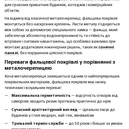
для сучасних приватних будинків, котеджів і комерційних
об’єктів.
На відміну від класичної металочерепиці, фальцева покрівля
монтується без наскрізних кріплень. Листи металу з’єднуються
між собою за допомогою спеціального замка — фальца, який
забезпечує абсолютну водонепроникність та стійкість до
вітрових і снігових навантажень, що особливо важливо при
монтажі додаткових інженерних рішень, таких як
сонячні
панелі
, без порушення цілісності покрівлі.
Переваги фальцевої покрівлі у порівнянні з
металочерепицею
Хоча металочерепиця залишається одним із найпопулярніших
покрівельних матеріалів, фальцева покрівля має низку
технічних і візуальних переваг:
Максимальна герметичність
— відсутність отворів від
саморізів зводить ризик протікань практично до нуля
Сучасний архітектурний вигляд
— ідеально пасує до
будинків у стилі модерн, хай-тек, мінімалізм
Тривалий термін служби
— до 50 років і більше за умови