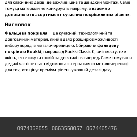
для класичних дахів, де важливі ціна та швидкий монтаж. Саме
тому ці матеріали не конкурують напряму, а
взаємно
доповнюють асортимент сучасних покрівельних рішень
.
Висновок
Фальцева покрівля
— це сучасний, технологічний та
довговічний матеріал, який вдало розширює можливості
вибору поряд із металочерепицею. Обираючи
фальцеву
покрівлю Ruukki
, наприклад
Ruukki Classic C
, ви інвестуєте в
якість, естетику та спокій на десятиліття вперед. Саме тому вона
дедалі частіше стає свідомою альтернативою металочерепиці
для тих, хто цінує преміум-рівень у кожній деталі даху.
0974362855
0663558057
0674465476