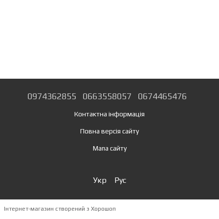
0974362855
0663558057
0674465476
Контактна інформація
Повна версія сайту
Мапа сайту
Укр
Рус
Інтернет-магазин створений з Хорошоп