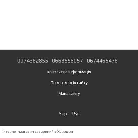
0974362855
0663558057
0674465476
Контактна інформація
Повна версія сайту
Мапа сайту
Укр
Рус
Інтернет-магазин створений з Хорошоп