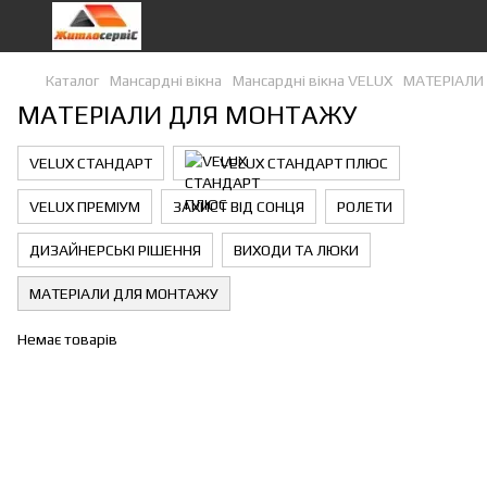
Каталог
Мансардні вікна
Мансардні вікна VELUX
МАТЕРІАЛИ
МАТЕРІАЛИ ДЛЯ МОНТАЖУ
VELUX СТАНДАРТ
VELUX СТАНДАРТ ПЛЮС
VELUX ПРЕМІУМ
ЗАХИСТ ВІД СОНЦЯ
РОЛЕТИ
ДИЗАЙНЕРСЬКІ РІШЕННЯ
ВИХОДИ ТА ЛЮКИ
МАТЕРІАЛИ ДЛЯ МОНТАЖУ
Немає товарів