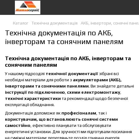
Каталог
Технічна документація
АКБ, інвертори, сонячні пане
Технічна документація по АКБ,
інверторам та сонячним панелям
Технічна документація по АКБ, інверторам та
сонячним панелям
У нашому підрозділі
технічної документації
зібрані всі
необхідні матеріали для роботи з
акумуляторами (АКБ),
інверторами та сонячними панелями
. Ви знайдете детальні
інструкції по підключенню
,
схеми електромонтажу
,
технічні характеристики
та рекомендації щодо безпечної
експлуатації обладнання.
Документація допоможе як
професіоналам
, так і
користувачам, що встановлюють сонячні системи
самостійно
, ефективно планувати та обслуговувати
енергетичні установки. Для зручності ми підготували посилання
на суміжні матеріали: перегляньте розділ
сонячна енергія
,