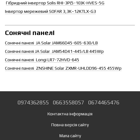
Гібридний інвертор Solis RHI-3P(5-10)K-HVES-5G
Інвертор мережевий SOFAR 3,3K~12KTLX-G3
Сонячні панелі
Сонячні панелі JA Solar JAM66D45-605-630/LB
Сонячні панелі JA Solar JAM54D41-445/LB 445Wp
Сонячні панелі Longi LR7-72HVD-645
Сонячні панелі ZNSHINE Solar ZXMR-UHLDD96-455 455Wp
0974362855
0663558057
0674465476
Контактна інформація
Повна версія сайту
Мапа сайту