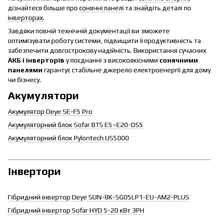
дізнайтеся більше про
сонячні панелі
та знайдіть деталі по
інверторах
.
Завдяки повній технічній документації ви зможете
оптимізувати роботу системи, підвищити її продуктивність та
забезпечити довгострокову надійність. Використання сучасних
АКБ і інверторів
у поєднанні з високоякісними
сонячними
панелями
гарантує стабільне джерело електроенергії для дому
чи бізнесу.
Акумулятори
Акумулятор Deye SE-F5 Pro
Акумуляторний блок Sofar BTS E5~E20-DS5
Акумуляторний блок Pylontech US5000
Інвертори
Гібридний інвертор Deye SUN-8K-SG05LP1-EU-AM2-PLUS
Гібридний інвертор Sofar HYD 5-20 кВт 3PH