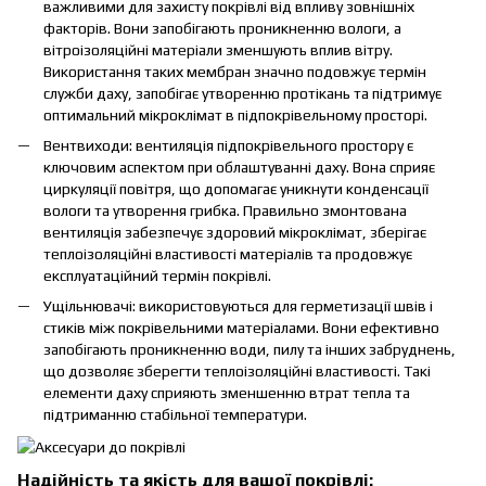
важливими для захисту покрівлі від впливу зовнішніх
факторів. Вони запобігають проникненню вологи, а
вітроізоляційні матеріали зменшують вплив вітру.
Використання таких мембран значно подовжує термін
служби даху, запобігає утворенню протікань та підтримує
оптимальний мікроклімат в підпокрівельному просторі.
Вентвиходи: вентиляція підпокрівельного простору є
ключовим аспектом при облаштуванні даху. Вона сприяє
циркуляції повітря, що допомагає уникнути конденсації
вологи та утворення грибка. Правильно змонтована
вентиляція забезпечує здоровий мікроклімат, зберігає
теплоізоляційні властивості матеріалів та продовжує
експлуатаційний термін покрівлі.
Ущільнювачі: використовуються для герметизації швів і
стиків між покрівельними матеріалами. Вони ефективно
запобігають проникненню води, пилу та інших забруднень,
що дозволяє зберегти теплоізоляційні властивості. Такі
елементи даху сприяють зменшенню втрат тепла та
підтриманню стабільної температури.
Надійність та якість для вашої покрівлі: