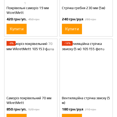
1
Покрівельні саморіз 19 мм
Стрічка гребня 230 мм (5м)
WcretMett
420 грн/уп.
240 грн/рул
450 грн
280 грн
Купити
Купити
−8%
−14%
Саморіз покрівельний 70 мм
Вентиляційна стрічка звиску (5
WkretMett
м)
850 грн/уп.
180 грн/рул
920 грн
210 грн