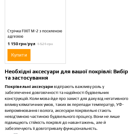
Стрічка FIXIT М-2 з посиленою
адгезією
1 150 грн/рул
1 521 грн
Купити
Необхідні аксесуари для вашої покрівлі: Вибір
та застосування
Покрівельні аксесуари
відіграють важливу роль у
забезпеченні довговічності та надійності будівельних
конструкцій. Коли мова йде про захист для даху від негативного
впливу кліматичних умов, таких як перепади температур, УФ-
випромінювання і волога, аксесуари покрівельні стають
невід'ємною частиною будівельного процесу. Вони не лише
підвищують стійкість покрівлі до навантажень, але й
забезпечують її довготривалу функціональність.