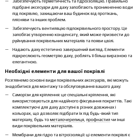
Забезпечують герметичність та гідроізоляцію. Правильно
підібрані аксесуари для даху запобігають проникненню води
під покрівлю, захищаючи ваш будинок від протікань,
плісняви та інших проблем.
Забезпечують вентиляцію підпокрівельного простору. Це
запобігає утворенню конденсату, який може призвести до
руйнування покрівельних матеріалів та появи цвілі.
Надають даху естетично завершений вигляд. Елементи
підкреслюють геометрію даху, роблять її більш виразною та
елегантною.
Необхідні елементи для вашої покрівлі
Розглянемо основні види покрівельних аксесуарів, які можуть
знадобитися для монтажу та обслуговування вашого даху:
Саморізи для кріплення: це спеціальні кріплення, які
використовуються для надійного фіксування покриттів. Такі
комплектуючі для даху доступні в різних довжинах і
кольорах, що дозволяє підібрати їх під будь-який тип
матеріалу, будь то
металочерепиця
,
профнастил
чи інші
види покрівельних матеріалів.
Мембрани для гідро та вітроізоляції: ці елементи покрівлі є