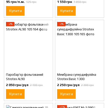
95 грн/п.м.
1 550 грн
125 грн
1 850 грн
Купити
Купити
−2%
−2%
Паробар'єр фольгований
Мембрана супердифузійна
Strotex AL90
Strotex Basic 1300
2 050 грн/рул
2 250 грн/рул
2 100 грн
2 300 грн
Купити
Купити
−27%