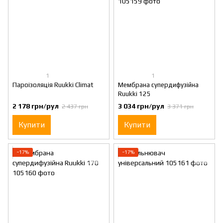
1
1
Пароізоляція Ruukki Climat
Мембрана супердифузійна
Ruukki 125
2 178 грн/рул
3 034 грн/рул
2 437 грн
3 371 грн
Купити
Купити
−17%
−17%