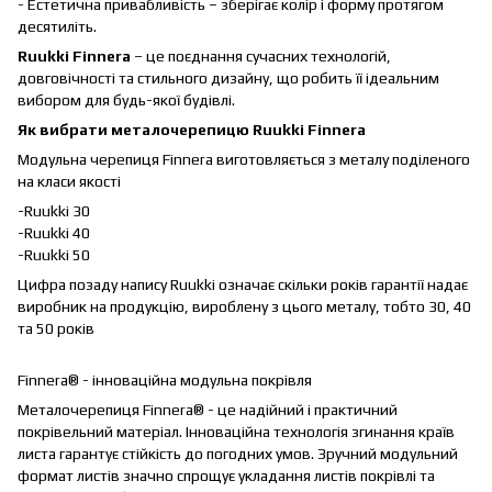
- Естетична привабливість – зберігає колір і форму протягом
десятиліть.
Ruukki Finnera
– це поєднання сучасних технологій,
довговічності та стильного дизайну, що робить її ідеальним
вибором для будь-якої будівлі.
Як вибрати металочерепицю Ruukki Finnera
Модульна черепиця Finnera виготовляється з металу поділеного
на класи якості
-Ruukki 30
-Ruukki 40
-Ruukki 50
Цифра позаду напису Ruukki означає скільки років гарантії надає
виробник на продукцію, вироблену з цього металу, тобто 30, 40
та 50 років
Finnera® - інноваційна модульна покрівля
Металочерепиця Finnera® - це надійний і практичний
покрівельний матеріал. Інноваційна технологія згинання країв
листа гарантує стійкість до погодних умов. Зручний модульний
формат листів значно спрощує укладання листів покрівлі та