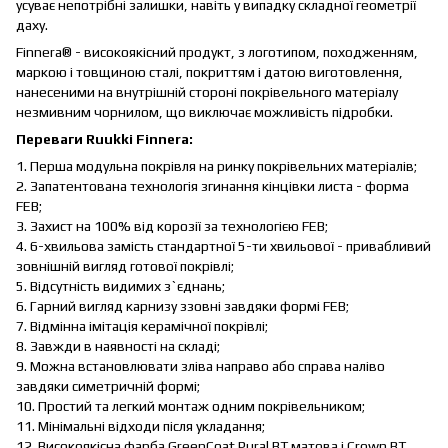
усуває непотрібні залишки, навіть у випадку складної геометрії
даху.
Finnera® - високоякісний продукт, з логотипом, походженням,
маркою і товщиною сталі, покриттям і датою виготовлення,
нанесеними на внутрішній стороні покрівельного матеріалу
незмивним чорнилом, що виключає можливість підробки.
Переваги Ruukki Finnera:
1. Перша модульна покрівля на ринку покрівельних матеріалів;
2. Запатентована технологія згинання кінцівки листа - форма
FEB;
3. Захист на 100% від корозії за технологією FEB;
4. 6-хвильова замість стандартної 5-ти хвильової - привабливий
зовнішній вигляд готової покрівлі;
5. Відсутність видимих з`єднань;
6. Гарний вигляд карнизу ззовні завдяки формі FEB;
7. Відмінна імітація керамічної покрівлі;
8. Завжди в наявності на складі;
9. Можна встановлювати зліва направо або справа наліво
завдяки симетричній формі;
10. Простий та легкий монтаж одним покрівельником;
11. Мінімальні відходи після укладання;
12. Високоякісна фарба GreenCoat Pural BT матова і Crown BT