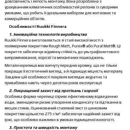
довговічність і легкість монтажу. Вона розроблена з
урахуванням кліматичних особливостей регіонів із суворими
умовами, що робить її ідеальним вибором для житлових та
комерційних об'єктів.
Особливості Ruukki Finnera
1. Інноваційна технологія виробництва
Ruukki Finnera виготовляється зі сталі високої якості з
полімерним покриттям Rough Matt, Purex® або Pural Matt®. Ці
покриття забезпечує відмінну стійкість до ультрафіолетового
випромінювання, корозії та механічних пошкоджень.
Металочерепиця має вигнуту передню кромку, що не тільки
покращує її естетичний вигляд, а й підвищує міцність матеріалу.
Завдяки цій особливості покрівля виглядає акуратно та
привабливо навіть через десятки років експлуатації.
2. Покращений захист від протікань і корозії
Особлива форма черепиці сприяє ефективному відведенню
води, зменшуючи ризик утворення конденсату та підтікання в
місцях стиків. Оцинкований сталевий лист із цинковим
покриттям щільністю 275 г/м² забезпечує надійний захист від
іржі, що особливо важливо в умовах підвищеної вологості.
3. Простота та швидкість монтажу