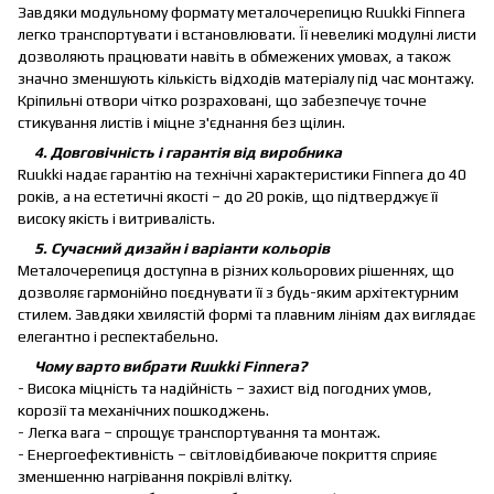
Завдяки модульному формату металочерепицю Ruukki Finnera
легко транспортувати і встановлювати. Її невеликі модулні листи
дозволяють працювати навіть в обмежених умовах, а також
значно зменшують кількість відходів матеріалу під час монтажу.
Кріпильні отвори чітко розраховані, що забезпечує точне
стикування листів і міцне з'єднання без щілин.
4. Довговічність і гарантія від виробника
Ruukki надає гарантію на технічні характеристики Finnera до 40
років, а на естетичні якості – до 20 років, що підтверджує її
високу якість і витривалість.
5. Сучасний дизайн і варіанти кольорів
Металочерепиця доступна в різних кольорових рішеннях, що
дозволяє гармонійно поєднувати її з будь-яким архітектурним
стилем. Завдяки хвилястій формі та плавним лініям дах виглядає
елегантно і респектабельно.
Чому варто вибрати Ruukki Finnera?
- Висока міцність та надійність – захист від погодних умов,
корозії та механічних пошкоджень.
- Легка вага – спрощує транспортування та монтаж.
- Енергоефективність – світловідбиваюче покриття сприяє
зменшенню нагрівання покрівлі влітку.