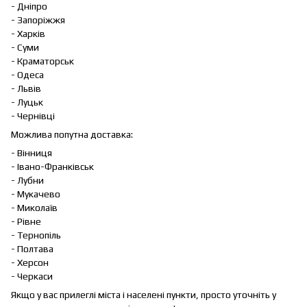
- Дніпро
- Запоріжжя
- Харків
- Суми
- Краматорськ
- Одеса
- Львів
- Луцьк
- Чернівці
Можлива попутна доставка:
- Вінниця
- Івано-Франківськ
- Лубни
- Мукачево
- Миколаїв
- Рівне
- Тернопіль
- Полтава
- Херсон
- Черкаси
Якщо у вас прилеглі міста і населені пункти, просто уточніть у