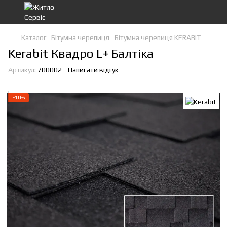
Каталог
Бітумна черепиця
Бітумна черепиця KERABIT
Kerabit Квадро L+ Балтіка
Артикул:
700002
Написати відгук
−10%