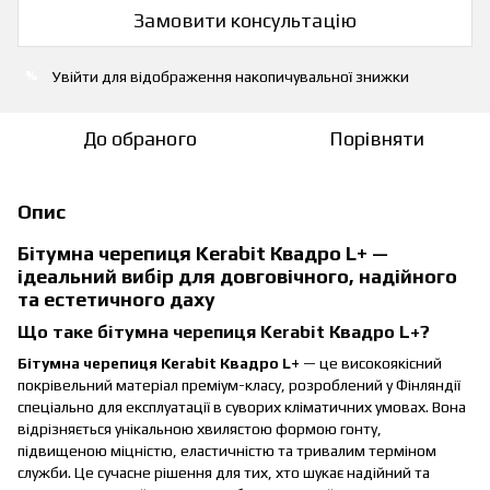
Замовити консультацію
Увійти
для відображення накопичувальної знижки
%
До обраного
Порівняти
Опис
Бітумна черепиця Kerabit Квадро L+ —
ідеальний вибір для довговічного, надійного
та естетичного даху
Що таке бітумна черепиця Kerabit
Квадро L+
?
Бітумна черепиця Kerabit
Квадро L+
— це високоякісний
покрівельний матеріал преміум-класу, розроблений у Фінляндії
спеціально для експлуатації в суворих кліматичних умовах. Вона
відрізняється унікальною хвилястою формою гонту,
підвищеною міцністю, еластичністю та тривалим терміном
служби. Це сучасне рішення для тих, хто шукає надійний та