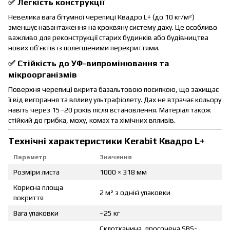
✅
Легкість конструкції
Невелика вага бітумної черепиці Квадро L+ (до 10 кг/м²)
зменшує навантаження на кроквяну систему даху. Це особливо
важливо для реконструкції старих будинків або будівництва
нових об’єктів із полегшеними перекриттями.
✅
Стійкість до УФ-випромінювання та
мікроорганізмів
Поверхня черепиці вкрита базальтовою посипкою, що захищає
її від вигорання та впливу ультрафіолету. Дах не втрачає кольору
навіть через 15–20 років після встановлення. Матеріал також
стійкий до грибка, моху, комах та хімічних впливів.
Технічні характеристики Kerabit
Квадро L+
Параметр
Значення
Розміри листа
1000 × 318 мм
Корисна площа
2 м² з однієї упаковки
покриття
Вага упаковки
~25 кг
Склотканина, просочена SBS-