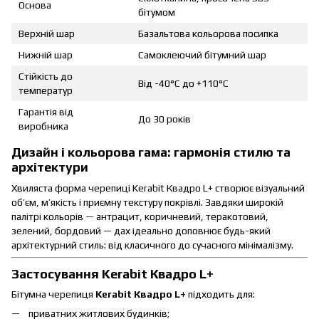
Основа
бітумом
Верхній шар
Базальтова кольорова посипка
Нижній шар
Самоклеючий бітумний шар
Стійкість до
Від -40°C до +110°C
температур
Гарантія від
До 30 років
виробника
Дизайн і кольорова гама: гармонія стилю та
архітектури
Хвиляста форма черепиці Kerabit Квадро L+ створює візуальний
об’єм, м’якість і приємну текстуру покрівлі. Завдяки широкій
палітрі кольорів — антрацит, коричневий, теракотовий,
зелений, бордовий — дах ідеально доповнює будь-який
архітектурний стиль: від класичного до сучасного мінімалізму.
Застосування Kerabit
Квадро L+
Бітумна черепиця
Kerabit
Квадро L+
підходить для:
приватних житлових будинків;