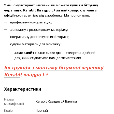
У нашому інтернет-магазині ви можете
купити бітумну
черепицю Kerabit
Квадро L+
за найкращою ціною
з
офіційною гарантією від виробника. Ми пропонуємо:
професійну консультацію;
допомогу з розрахунком матеріалу;
оперативну доставку по всій Україні;
супутні матеріали для монтажу.
Замовляйте вже сьогодні
— створіть надійний
дах, який служитиме вам десятиліттями!
Інструкція з монтажу бітумної черепиці
Kerabi
t квадро L+
Характеристики
Назва
Kerabit Квадро L+ Балтіка
модифікації
Колір
Чорний