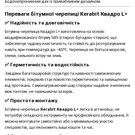
водонепроникний дах із привабливим дизайном.
Переваги бітумної черепиці Kerabit
Квадро L+
✅
Надійність та довговічність
Бітумна черепиця Квадро L+ виготовлена на основі
модифікованого бітуму SBS (стирол-бутадієн-стирол), що
забезпечує чудову еластичність та стійкість до розтріскування
навіть при температурі до -40°C. Черепиця не боїться морозів,
спеки, сильного вітру чи злив.
✅
Герметичність та водостійкість
Завдяки багатошаровій структурі та наявності самоклеючих
елементів, покрівля стає повністю герметичною та захищеною
від протікань. Самонагріваючий шар створює надійне зчеплення
між гонтом, не залишаючи зазорів.
✅
Простота монтажу
Бітумна черепиця
Kerabit
Квадро L+
легка в установці, не
потребує складного інструменту чи професійного обладнання. Її
можна монтувати самостійно або з мінімальною участю
спеціалістів, що економить ваші кошти та час.