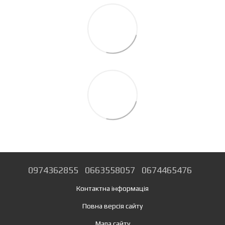
0974362855
0663558057
0674465476
Контактна інформація
Повна версія сайту
Мапа сайту