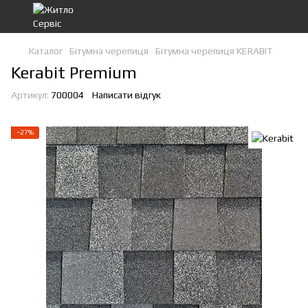
Каталог
Бітумна черепиця
Бітумна черепиця KERABIT
Kerabit Premium
Артикул:
700004
Написати відгук
−27%