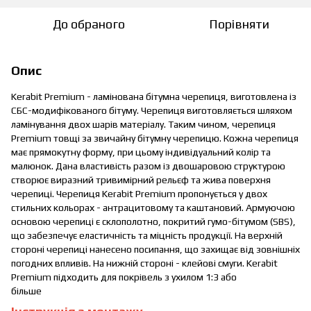
До обраного
Порівняти
Опис
Kerabit Premium - ламінована бітумна черепиця, виготовлена із
СБС-модифікованого бітуму. Черепиця виготовляється шляхом
ламінування двох шарів матеріалу. Таким чином, черепиця
Premium товщі за звичайну бітумну черепицю. Кожна черепиця
має прямокутну форму, при цьому індивідуальний колір та
малюнок. Дана властивість разом із двошаровою структурою
створює виразний тривимірний рельєф та жива поверхня
черепиці. Черепиця Kerabit Premium пропонується у двох
стильних кольорах - антрацитовому та каштановий. Армуючою
основою черепиці є склополотно, покритий гумо-бітумом (SBS),
що забезпечує еластичність та міцність продукції. На верхній
стороні черепиці нанесено посипання, що захищає від зовнішніх
погодних впливів. На нижній стороні - клейові смуги. Kerabit
Premium підходить для покрівель з ухилом 1:3 або
більше