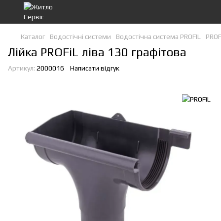
Каталог
Водостічні системи
Водостічна система PROFIL
PROF
Лійка PROFiL ліва 130 графітова
Артикул:
2000016
Написати відгук