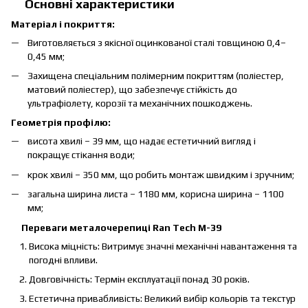
Основні характеристики
Матеріал і покриття:
Виготовляється з якісної оцинкованої сталі товщиною 0,4–
0,45 мм;
Захищена спеціальним полімерним покриттям (поліестер,
матовий поліестер), що забезпечує стійкість до
ультрафіолету, корозії та механічних пошкоджень.
Геометрія профілю:
висота хвилі – 39 мм, що надає естетичний вигляд і
покращує стікання води;
крок хвилі – 350 мм, що робить монтаж швидким і зручним;
загальна ширина листа – 1180 мм, корисна ширина – 1100
мм;
Переваги металочерепиці Ran Tech М-39
Висока міцність: Витримує значні механічні навантаження та
погодні впливи.
Довговічність: Термін експлуатації понад 30 років.
Естетична привабливість: Великий вибір кольорів та текстур