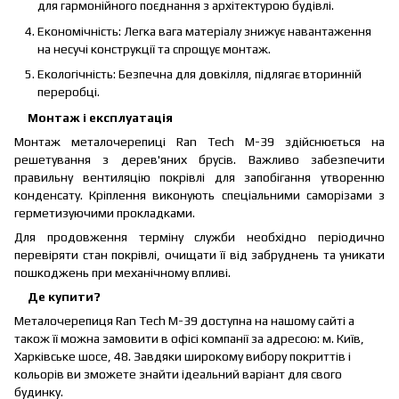
для гармонійного поєднання з архітектурою будівлі.
Економічність: Легка вага матеріалу знижує навантаження
на несучі конструкції та спрощує монтаж.
Екологічність: Безпечна для довкілля, підлягає вторинній
переробці.
Монтаж і експлуатація
Монтаж металочерепиці Ran Tech М-39 здійснюється на
решетування з дерев'яних брусів. Важливо забезпечити
правильну вентиляцію покрівлі для запобігання утворенню
конденсату. Кріплення виконують спеціальними саморізами з
герметизуючими прокладками.
Для продовження терміну служби необхідно періодично
перевіряти стан покрівлі, очищати її від забруднень та уникати
пошкоджень при механічному впливі.
Де купити?
Металочерепиця Ran Tech М-39 доступна на нашому сайті а
також її можна замовити в офісі компанії за адресою: м. Київ,
Харківське шосе, 48. Завдяки широкому вибору покриттів і
кольорів ви зможете знайти ідеальний варіант для свого
будинку.