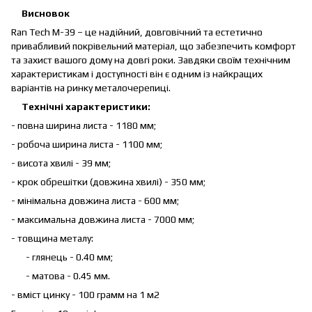
Висновок
Ran Tech М-39 – це надійний, довговічний та естетично
привабливий покрівельний матеріал, що забезпечить комфорт
та захист вашого дому на довгі роки. Завдяки своїм технічним
характеристикам і доступності він є одним із найкращих
варіантів на ринку металочерепиці.
Технічні характеристики:
- повна ширина листа - 1180 мм;
- робоча ширина листа - 1100 мм;
- висота хвилі - 39 мм;
- крок обрешітки (довжина хвилі) - 350 мм;
- мінімальна довжина листа - 600 мм;
- максимальна довжина листа - 7000 мм;
- товщина металу:
- глянець - 0.40 мм;
- матова - 0.45 мм.
- вміст цинку - 100 грамм на 1 м2