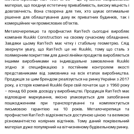
матеріал, що поєднує естетичну привабливість, високу міцність і
довговічність. Вона створена для тих, хто шукає оптимальне
рішення для облаштування даху як приватних будинків, так і
комерційних чи промислових об'єктів.
Металочерепицю та профнастил RanTech сьогодні виробляє
компанія Ruukki Construction на своєму сучасному обладнанні.
Завдяки цьому RanTech має чітку і стабільну геометрію. Слід
звернути увагу, що RanTech це не Ruukki, тому що сталь з
полімерним покриттям для даної лінійки продуктів виробляється
іншими виробниками на індивідуальне замовлення Ruukki
згідно зі специфікацією з постійним контролем якості
представниками від замовника на всіх етапах виробництва.
Продукція за цим брендом реалізується на ринку України з 2017
року, а історія компанії Ruukki бере свій початок ще з 1960 року
– понад 60 років досвіду у виробництві. Продукція RanTech має
відповідне маркування, якісно упаковується для запобігання
пошкодженням при транспортуванні та комплектується
письмовою гарантією на 10 років. Металочерепиця та
профнастил RanTech відрізняється доступною ціною та великою
різноманітністю колірних відтінків. Тому даний покрівельний
матеріал дуже популярний на вітчизняному будівельному ринку.