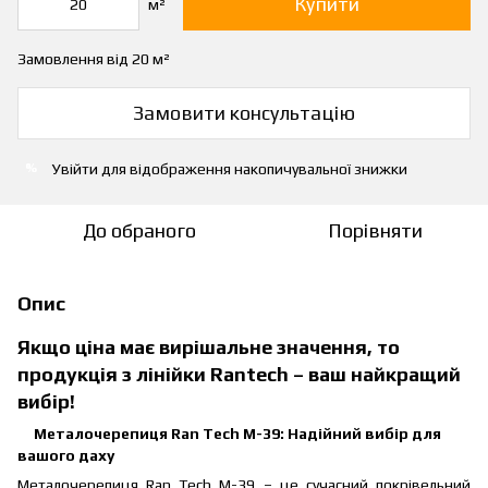
Купити
м²
Замовлення від 20 м²
Замовити консультацію
Увійти
для відображення накопичувальної знижки
%
До обраного
Порівняти
Опис
Якщо ціна має вирішальне значення, то
продукція з лінійки Rantech – ваш найкращий
вибір!
Металочерепиця Ran Tech М-39: Надійний вибір для
вашого даху
Металочерепиця Ran Tech М-39 – це сучасний покрівельний