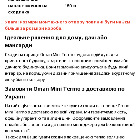
навантаження на
160 кг
сходинку
Увага! Розміри монтажного отвору повинні бути на 2см
більші за розміри короба.
Ідеальне рішення для дому, дачі або
мансарди
Сходи на горище Oman Mini Termo чудово підійдуть для
приватного будинку, квартири з горищним приміщенням або
дачного будиночка. Вони гармонійно вписуються в будь-який
інтер’єр, не порушуючи дизайн приміщення завдяки акуратному
люку білого кольору.
Замовити Oman Mini Termo з доставкою по
Україні
На сайті gise.com.ua ви можете купити сходи на горище Oman
Mini Termo з доставкою по всій Україні. Ми гарантуємо якість,
офіційну гарантію та вигідні ціни. Оформлюйте замовлення
онлайн або зверніться до нашого менеджера для безкоштовної
консультації.
Також для Вашої уваги сходи з покращеною теплоізоляцією