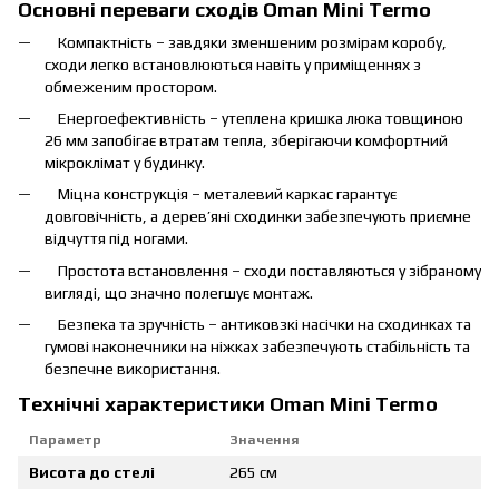
Основні переваги сходів Oman Mini Termo
Компактність – завдяки зменшеним розмірам коробу,
сходи легко встановлюються навіть у приміщеннях з
обмеженим простором.
Енергоефективність – утеплена кришка люка товщиною
26 мм запобігає втратам тепла, зберігаючи комфортний
мікроклімат у будинку.
Міцна конструкція – металевий каркас гарантує
довговічність, а дерев’яні сходинки забезпечують приємне
відчуття під ногами.
Простота встановлення – сходи поставляються у зібраному
вигляді, що значно полегшує монтаж.
Безпека та зручність – антиковзкі насічки на сходинках та
гумові наконечники на ніжках забезпечують стабільність та
безпечне використання.
Технічні характеристики Oman Mini Termo
Параметр
Значення
Висота до стелі
265 см