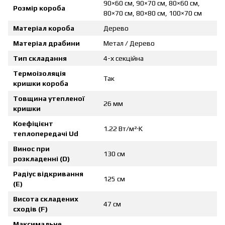
90×60 см, 90×70 см, 80×60 см,
Розмір короба
80×70 см, 80×80 см, 100×70 см
Матеріал короба
Дерево
Матеріал драбини
Метал / Дерево
Тип складання
4-х секційна
Термоізоляція
Так
кришки короба
Товщина утепленої
26 мм
кришки
Коефіцієнт
1.22 Вт/м²·K
теплопередачі Ud
Винос при
130 см
розкладенні (D)
Радіус відкривання
125 см
(E)
Висота складених
47 см
сходів (F)
Максимальне