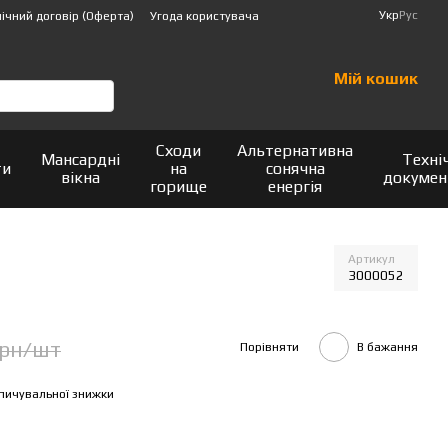
Укр
Рус
ічний договір (Оферта)
Угода користувача
Мій кошик
Сходи
Альтернативна
Мансардні
Техні
ти
на
сонячна
вікна
докумен
горище
енергія
Артикул
3000052
грн/шт
Порівняти
В бажання
пичувальної знижки