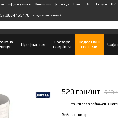
ика Конфіденційності
Контактна інформація
Блог
FAQ
Послуги
Публ
57,
0674465476
Передзвонити вам?
озитна
Прозора
Водостічні
Профнастил
Софі
епиця
покрівля
системи
520 грн/шт
540 
Увійти
для відображення нако
%
Виберіть колір