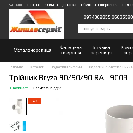
Перейти до основного контенту
Каталог
Про нас
Оплата і доставка
Обмін та повернення
Політ
Відгуки про магазин
0974362855,
06635580
Фальцева
Бітумна
Комп
Металочерепиця
покрівля
черепиця
чер
Головна
Каталог
Водостічні системи
Водостічна система BRYZA
Трійник Bryza 90/90/90 RAL 9003
В наявності
Написати відгук
−4%