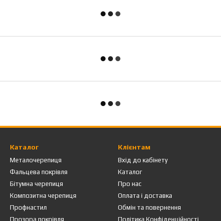
Каталог
Клієнтам
Металочерепиця
Вхід до кабінету
Фальцева покрівля
Каталог
Бітумна черепиця
Про нас
Композитна черепиця
Оплата і доставка
Профнастил
Обмін та повернення
Прозора покрівля
Політика Конфіденційності