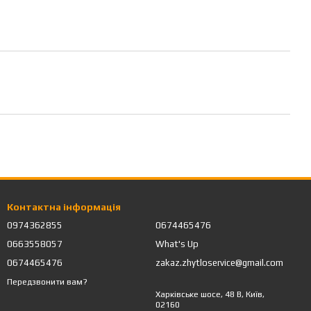
Контактна інформація
0974362855
0674465476
0663558057
What's Up
0674465476
zakaz.zhytloservice@gmail.com
Передзвонити вам?
Харківське шосе, 48 В, Київ,
02160