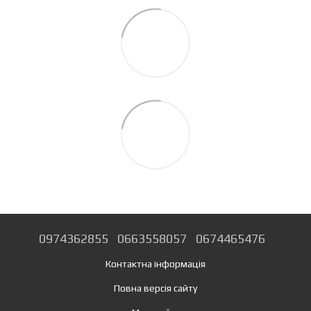
0974362855
0663558057
0674465476
Контактна інформація
Повна версія сайту