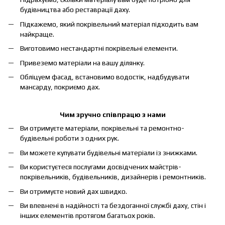
будівництва або реставрації даху.
Підкажемо, який покрівельний матеріал підходить вам
найкраще.
Виготовимо нестандартні покрівельні елементи.
Привеземо матеріали на вашу ділянку.
Обліцуем фасад, встановимо водостік, надбудувати
мансарду, покриємо дах.
Чим зручно співпрацю з нами
Ви отримуєте матеріали, покрівельні та ремонтно-
будівельні роботи з одних рук.
Ви можете купувати будівельні матеріали із знижками.
Ви користуєтеся послугами досвідчених майстрів-
покрівельників, будівельників, дизайнерів і ремонтників.
Ви отримуєте новий дах швидко.
Ви впевнені в надійності та бездоганної службі даху, стін і
інших елементів протягом багатьох років.