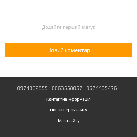
Додайте перший відгук
Новий коментар
0974362855
0663558057
0674465476
Контактна інформація
Повна версія сайту
Мапа сайту