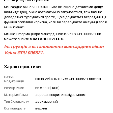
Мансардне вікно VELUX INTEGRA оснащене датчиками дощу.
Коли йде дощ, вікно автоматично закривається, тож вам не
доведеться турбуватися про те, що відбувається всередині. Ця
функція особливо корисна, коли ви перебуваєте на вулиці або в
іншій кімнаті.
Більше інформації про мансардні вікна Velux GPU 006621 Ви
можете знайти в
КАТАЛОЗІ VELUX.
Інструкція з встановлення мансардних вікон
Velux GPU 006621.
Характеристики
Назва
Вікно Velux INTEGRA GPU 006621 66x118
модифікації
Розмір Рами
66 x 118 (FK06)
Матеріал Рами
дерево, покрите поліуретаном
Тип Склопакету
двокамерний
Ось повороту
верхня