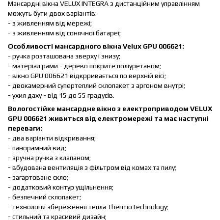
Мансардні вікна VELUX INTEGRA з дистанційним управлінням
можуть бути двох варіантів:
- з живленням від мережі;
- з живленням від сонячної батареї;
Особливості мансардного вікна Velux GPU 006621:
- ручка розташована зверху і знизу;
- матеріал рами - дерево покрите поліуретаном;
- вікно GPU 006621 відкрривається по верхній вісі;
- двокамерний супертеплий склопакет з аргоном внутрі;
- ухил даху - від 15 до 55 градусів.
Вологостійке мансардне вікно з електроприводом VELUX
GPU 006621 живиться від електромережі та має наступні
переваги:
- два варіанти відкривання;
- панорамний вид;
- зручна ручка з клапаном;
- вбудована вентиляція з фільтром від комах та пилу;
- загартоване скло;
- додатковий контур ущільнення;
- безпечний склопакет;
- технологія збереження тепла ThermoTechnology;
- стильний та красивий дизайн;