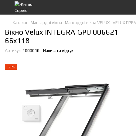
Каталог
Мансардні вікна
Мансардні вікна VELUX
VELUX ПРЕ
Вікно Velux INTEGRA GPU 006621
66x118
Артикул:
4000016
Написати відгук
−25%