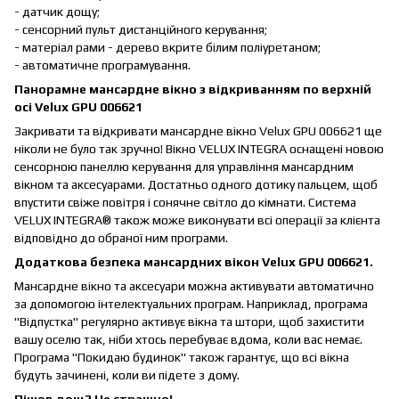
- датчик дощу;
- сенсорний пульт дистанційного керування;
- матеріал рами - дерево вкрите білим поліуретаном;
- автоматичне програмування.
Панорамне мансардне вікно з відкриванням по верхній
осі Velux GPU 006621
Закривати та відкривати мансардне вікно Velux GPU 006621 ще
ніколи не було так зручно! Вікно VELUX INTEGRA оснащені новою
сенсорною панеллю керування для управління мансардним
вікном та аксесуарами. Достатньо одного дотику пальцем, щоб
впустити свіже повітря і сонячне світло до кімнати. Система
VELUX INTEGRA® також може виконувати всі операції за клієнта
відповідно до обраної ним програми.
Додаткова безпека мансардних вікон Velux GPU 006621.
Мансардне вікно та аксесуари можна активувати автоматично
за допомогою інтелектуальних програм. Наприклад, програма
"Відпустка" регулярно активує вікна та штори, щоб захистити
вашу оселю так, ніби хтось перебуває вдома, коли вас немає.
Програма "Покидаю будинок" також гарантує, що всі вікна
будуть зачинені, коли ви підете з дому.
Пішов дощ? Не страшно!