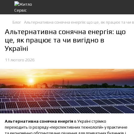
Блог
Альтернативна сонячна енергія: що це, як працює та чи в
Альтернативна сонячна енергія: що
це, як працює та чи вигідно в
Україні
11 лютого 2026
Альтернативна сонячна енергія
в Україні стрімко
переходить із розряду «перспективних технологій» у практичне
та економічно обґрунтоване рішення для приватних будинків і