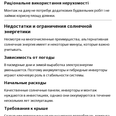
Раціональне використання нерухомості
Монтаж на даху не потребує додаткових будівельних робіт і не
займає корисну площу ділянки.
Недостатки и ограничения солнечной
энергетики
Несмотря на многочисленные преимущества, альтернативная
солнечная энергия имеет и некоторые минусы, которые важно
учитывать.
Зависимость от погоды
В пасмурные дни и зимой выработка электроэнергии
уменьшается. Поэтому аккумуляторы и гибридные инверторы
играют ключевую роль в стабильности системы.
Начальные расходы
Качественные солнечные панели, инверторы и монтаж
нуждаются в инвестициях, однако они оккупируются в течение
нескольких лет эксплуатации.
Требования к крыше
Старая или поврежденная крыша может потребовать ремонта