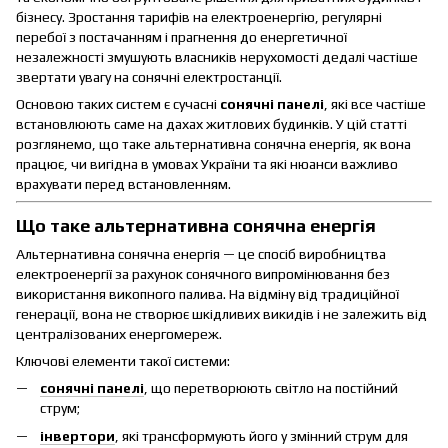
бізнесу. Зростання тарифів на електроенергію, регулярні
перебої з постачанням і прагнення до енергетичної
незалежності змушують власників нерухомості дедалі частіше
звертати увагу на сонячні електростанції.
Основою таких систем є сучасні
сонячні панелі
, які все частіше
встановлюють саме на дахах житлових будинків. У цій статті
розглянемо, що таке альтернативна сонячна енергія, як вона
працює, чи вигідна в умовах України та які нюанси важливо
врахувати перед встановленням.
Що таке альтернативна сонячна енергія
Альтернативна сонячна енергія — це спосіб виробництва
електроенергії за рахунок сонячного випромінювання без
використання викопного палива. На відміну від традиційної
генерації, вона не створює шкідливих викидів і не залежить від
централізованих енергомереж.
Ключові елементи такої системи:
сонячні панелі
, що перетворюють світло на постійний
струм;
інвертори
, які трансформують його у змінний струм для