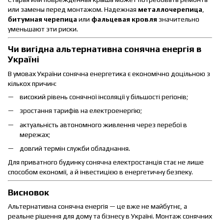
или замены перед монтажом. Надежная
металлочерепица
,
битумная черепица
или
фальцевая кровля
значительно
уменьшают эти риски.
Чи вигідна альтернативна сонячна енергія в
Україні
В умовах України сонячна енергетика є економічно доцільною з
кількох причин:
високий рівень сонячної інсоляції у більшості регіонів;
зростання тарифів на електроенергію;
актуальність автономного живлення через перебої в
мережах;
довгий термін служби обладнання.
Для приватного будинку сонячна електростанція стає не лише
способом економії, а й інвестицією в енергетичну безпеку.
Висновок
Альтернативна сонячна енергія — це вже не майбутнє, а
реальне рішення для дому та бізнесу в Україні. Монтаж сонячних