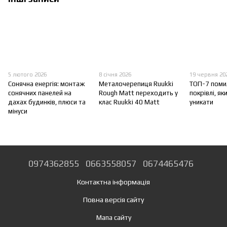
5 лютого 2026
8 січня 2026
19 червня 20
Сонячна енергія: монтаж
Металочерепиця Ruukki
ТОП-7 поми
сонячних панелей на
Rough Matt переходить у
покрівлі, як
дахах будинків, плюси та
клас Ruukki 40 Matt
уникати
мінуси
0974362855
0663558057
0674465476
Контактна інформація
Повна версія сайту
Мапа сайту