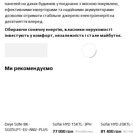
панелей на дахах будинків у поєднанні з якісною покрівлею,
ефективними інверторами та надійними акумуляторами
дозволяє отримати стабільне джерело електроенергії на
десятиліття вперед.
Обираючи сонячну енергію, власники нерухомості
інвестують у комфорт, незалежність і стале майбутнє.
Ми рекомендуємо
Deye SUN-8K-
Sofar HYD 15KTL-3PH
Sofar HYD 20KTL
SG05LP1-EU-AM2-PLUS
77 000 грн
81 400 грн
79 200 грн
87 12