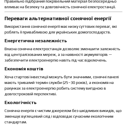
Правильно підібраний покрівельний матеріал безпосередньо
впливає на безпеку та довговічність сонячної електростанції.
Переваги альтернативної сонячної енергії
Використання сонячної енергії має низку суттєвих переваг, які
роблять її привабливою для українських домогосподарств.
Енергетична незалежність
Власна сонячна електростанція дозволяє зменшити залежність
від централізованих мереж, а за наявності акумуляторів —
забезпечити електроенергію навіть під час відключень.
Економія коштів
Хоча стартові інвестиції можуть бути значними, сонячні панелі
мають тривалий термін служби (25–30 років), а економія на
рахунках за електроенергію робить систему вигідною в
довгостроковій перспективі.
Екологічність
Сонячна енергія є чистим джерелом без шкідливих викидів, що
зменшує вуглецевий слід і відповідає сучасним екологічним
стандартам.