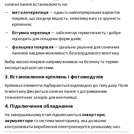
сонячні панелі встановлюють на:
металочерепиця
— один із найпопулярніших варіантів
покрівлі, що поєднує міцність, невелику вагу та зручність
кріплення;
бітумна черепиця
— забезпечує герметичність і добре
підходить для складних форм дахів;
фальцева покрівля
— ідеальне рішення для сонячних
панелей завдяки можливості безсвердлового монтажу.
Вибір якісної покрівлі напряму впливає на безпеку та термін
експлуатації всієї системи.
3. Встановлення кріплень і фотомодулів
Кріпильні елементи підбираються відповідно до типу даху. Після
їх монтажу фіксуються сонячні панелі з дотриманням
технологічних зазорів для вентиляції.
4. Підключення обладнання
На завершальному етапі підключаються
інвертори
,
акумулятори
та система моніторингу, яка дозволяє
контролювати вироблення електроенергії в реальному часі.