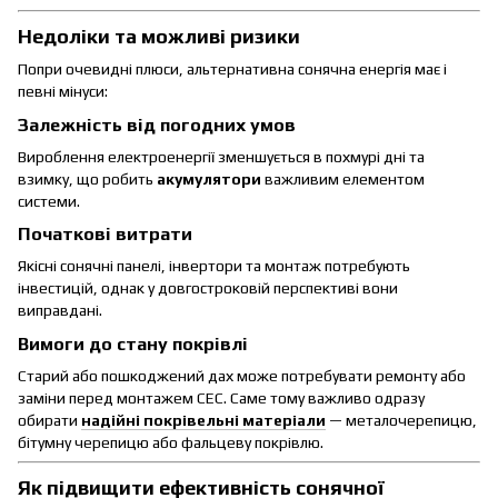
Недоліки та можливі ризики
Попри очевидні плюси, альтернативна сонячна енергія має і
певні мінуси:
Залежність від погодних умов
Вироблення електроенергії зменшується в похмурі дні та
взимку, що робить
акумулятори
важливим елементом
системи.
Початкові витрати
Якісні сонячні панелі, інвертори та монтаж потребують
інвестицій, однак у довгостроковій перспективі вони
виправдані.
Вимоги до стану покрівлі
Старий або пошкоджений дах може потребувати ремонту або
заміни перед монтажем СЕС. Саме тому важливо одразу
обирати
надійні покрівельні матеріали
— металочерепицю,
бітумну черепицю або фальцеву покрівлю.
Як підвищити ефективність сонячної