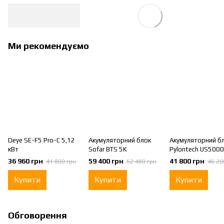
Ми рекомендуємо
Deye SE-F5 Pro-С 5,12
Акумуляторний блок
Акумуляторний б
кВт
Sofar BTS 5K
Pylontech US5000
36 960 грн
59 400 грн
41 800 грн
41 800 грн
62 480 грн
46 20
Купити
Купити
Купити
Обговорення