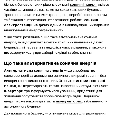
бізнесу. Основою таких рішень є сучасні
сонячні панелі
, які все
частіше встановлюються саме на дахах житлових будинків.
Зростання тарифів на електроенергію, перебої з постачанням
та бажання енергетичної незалежності роблять
сонячні
електростанції на дахах
одним із найпопулярніших варіантів
інвестування в енергоефективність.
У цій статті розглянемо, що таке альтернативна сонячна
енергія, як відбувається монтаж сонячних панелей на дахах
будинків, які переваги та недоліки має це рішення, а також на
що звернути увагу при виборі покрівлі та обладнання.
Що таке альтернативна сонячна енергія
Альтернативна сонячна енергія
— це виробництво
електроенергії за допомогою сонячного випромінювання без
використання викопного палива. Основою системи є
сонячні
панелі
, які перетворюють світло на постійний струм, після чого
інвертори
трансформують його у змінний, придатний для
живлення побутових та промислових приладів. Надлишок
енергії може накопичуватися в
акумуляторах
, забезпечуючи
автономність будинку.
Дах приватного будинку — оптимальне місце для розміщення