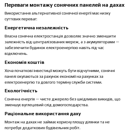
Переваги монтажу сонячних панелей на дахах
Використання альтернативної сонячної енергії має низку
суттєвих переваг:
Енергетична незалежність
Власна сонячна електростанція дозволяє значно зменшити
залежність від централізованих мереж, а з акумуляторами —
забезпечити будинок електроенергією навіть під час
відключень.
Економія коштів
Хоча початкові інвестиції можуть бути відчутними, сонячні
панелі окупаються за рахунок економії на рахунках за
електроенергію та довгого терміну служби системи.
Екологічність
Сонячна енергія — чисте джерело без шкідливих викидів, що
зменшує вуглецевий слід домогосподарства.
Раціональне використання даху
Монтаж на дахах не займає корисну площу ділянки та не
потребує додаткових будівельних робіт.