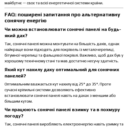
майбутнє — своє та всієї енергетичної системи країни.
FAQ: поширені запитання про альтернативну
сонячну енергію
Чи можна встановлювати сонячні панелі на будь-
який дах?
Так, сонячні панелі можна монтувати на більшість дахів, однак
найкраще вони підходять для покрівель із металочерепиці,
бітумної черепиці та фальцевої покрівлі. Важливо, щоб дах був у
хорошому технічному стані та мав достатню несучу здатність.
Який кут нахилу даху оптимальний для сонячних
панелей?
Оптимальним вважається кут нахилу від 25° до 35°. Проте
сучасні кріпильні системи дозволяють ефективно
встановлювати сонячні панелі навіть на дахах з меншим або
більшим кутом.
Чи працюють сонячні панелі взимку та в похмуру
погоду?
Так, сонячні панелі виробляють електроенергію навіть узимку та