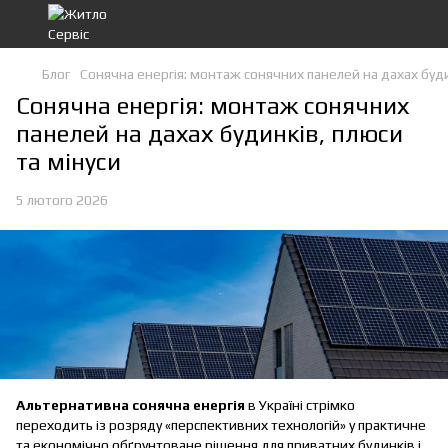
Блог
Сонячна енергія: монтаж сонячних панелей на дахах буди
Сонячна енергія: монтаж сонячних
панелей на дахах будинків, плюси
та мінуси
5 лютого 2026
Альтернативна сонячна енергія
в Україні стрімко
переходить із розряду «перспективних технологій» у практичне
та економічно обґрунтоване рішення для приватних будинків і